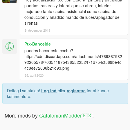
puertas traseras y lateral que se abren, interior
mejorado tanto cabina asistencial como cabina de
conduccion y añadido mando de luces/apagador de
sirenas
9. december 2019
Ptx-Dancelde
puedes hacer este coche?
https://cdn.discordapp.com/attachments/4769867982
92205578/703541875436552252/f71d754cf569be4c
4c8ee72036b21d93.png
25. april 2020
Deltag i samtalen!
Log Ind
eller
registrere
for at kunne
kommentere.
More mods by
CatalonianModder🇪🇸
: