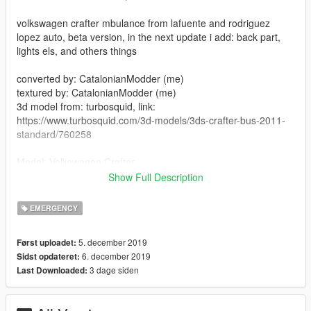
volkswagen crafter mbulance from lafuente and rodriguez
lopez auto, beta version, in the next update i add: back part,
lights els, and others things
converted by: CatalonianModder (me)
textured by: CatalonianModder (me)
3d model from: turbosquid, link:
https://www.turbosquid.com/3d-models/3ds-crafter-bus-2011-
standard/760258
Model: Volkswagen Crafter
year: 2011
Show Full Description
how to Install:
EMERGENCY
install with openIV in here:
5. december 2019
Først uploadet:
Grand Theft Auto V\mods\x64e.rpf\levels\gta5\vehicles.rpf\
6. december 2019
Sidst opdateret:
3 dage siden
Last Downloaded:
Thanks for your download