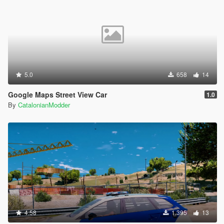
5.0
658
14
Google Maps Street View Car
1.0
By
CatalonianModder
4.58
1.395
13