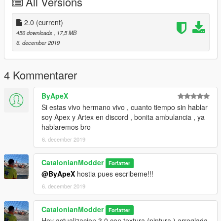
All Versions
2.0
(current)
456 downloads
, 17,5 MB
6. december 2019
4 Kommentarer
ByApeX
Si estas vivo hermano vivo , cuanto tiempo sin hablar
soy Apex y Artex en discord , bonita ambulancia , ya
hablaremos bro
6. december 2019
CatalonianModder
Forfatter
@ByApeX
hostia pues escribeme!!!
6. december 2019
CatalonianModder
Forfatter
Hoy actualizacion 3.0 con textura (pintura ) arreglada