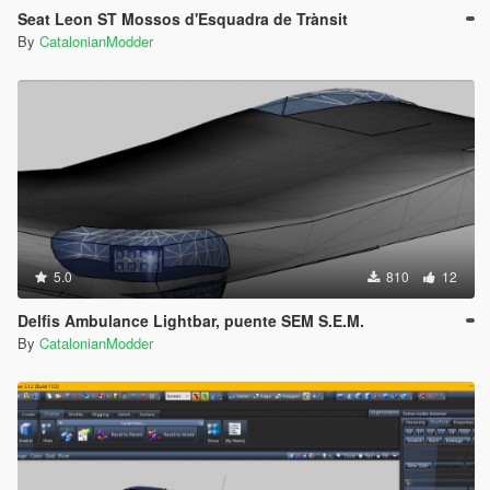
Seat Leon ST Mossos d'Esquadra de Trànsit
By
CatalonianModder
5.0
810
12
Delfis Ambulance Lightbar, puente SEM S.E.M.
By
CatalonianModder