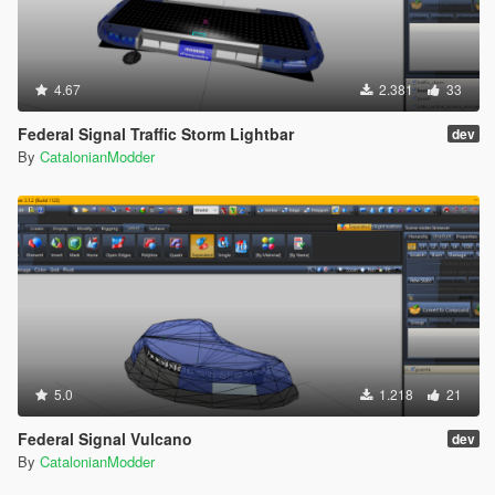
4.67
2.381
33
Federal Signal Traffic Storm Lightbar
dev
By
CatalonianModder
5.0
1.218
21
Federal Signal Vulcano
dev
By
CatalonianModder