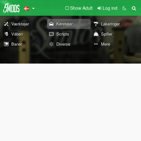
Show Adult
Log ind
Værktøjer
Køretøjer
Lakeringer
Våben
Scripts
Spiller
Baner
Diverse
Mere