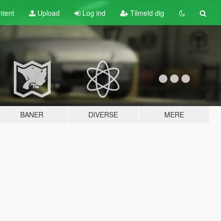
tent
Upload
Log ind
Tilmeld dig
BANER
DIVERSE
MERE