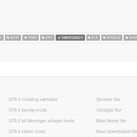
T
BOAT
TANK
APC
EMERGENCY
ELS
WHEELS
SOU
GTA 5 modding værktøjer
Seneste filer
GTA 5 køretøj mods
Udvalgte filer
GTA 5 bil lakeringer arbejde mods
Mest likede filer
GTA 5 våben mods
Mest downloaded file