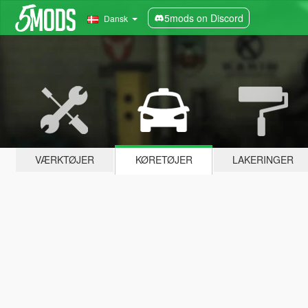
5mods on Discord
Dansk
VÆRKTØJER
KØRETØJER
LAKERINGER