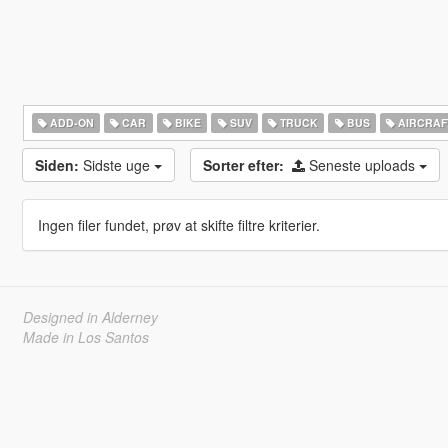
ADD-ON
CAR
BIKE
SUV
TRUCK
BUS
AIRCRAF
Siden:
Sidste uge
Sorter efter:
Seneste uploads
Ingen filer fundet, prøv at skifte filtre kriterier.
Designed in Alderney
Made in Los Santos