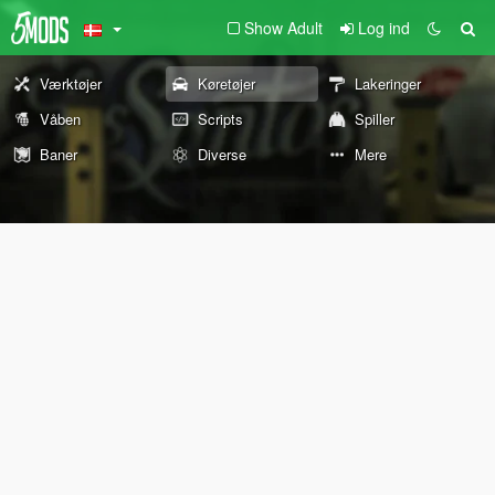
Show Adult
Log ind
Værktøjer
Køretøjer
Lakeringer
Våben
Scripts
Spiller
Baner
Diverse
Mere