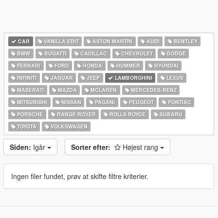
CAR
VANILLA EDIT
ASTON MARTIN
AUDI
BENTLEY
BMW
BUGATTI
CADILLAC
CHEVROLET
DODGE
FERRARI
FORD
HONDA
HUMMER
HYUNDAI
INFINITI
JAGUAR
JEEP
LAMBORGHINI
LEXUS
MASERATI
MAZDA
MCLAREN
MERCEDES-BENZ
MITSUBISHI
NISSAN
PAGANI
PEUGEOT
PONTIAC
PORSCHE
RANGE ROVER
ROLLS ROYCE
SUBARU
TOYOTA
VOLKSWAGEN
Siden:
Igår
Sorter efter:
Højest rang
Ingen filer fundet, prøv at skifte filtre kriterier.