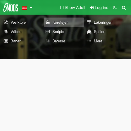
Show Adult
Log ind
Værktøjer
Køretøjer
Lakeringer
Våben
Scripts
Spiller
Baner
Diverse
Mere