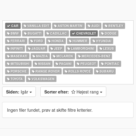
CAR
VANILLA EDIT
ASTON MARTIN
AUDI
BENTLEY
BMW
BUGATTI
CADILLAC
CHEVROLET
DODGE
FERRARI
FORD
HONDA
HUMMER
HYUNDAI
INFINITI
JAGUAR
JEEP
LAMBORGHINI
LEXUS
MASERATI
MAZDA
MCLAREN
MERCEDES-BENZ
MITSUBISHI
NISSAN
PAGANI
PEUGEOT
PONTIAC
PORSCHE
RANGE ROVER
ROLLS ROYCE
SUBARU
TOYOTA
VOLKSWAGEN
Siden:
Igår
Sorter efter:
Højest rang
Ingen filer fundet, prøv at skifte filtre kriterier.