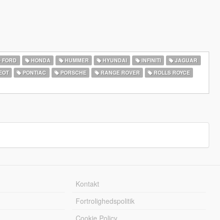
FORD
HONDA
HUMMER
HYUNDAI
INFINITI
JAGUAR
EOT
PONTIAC
PORSCHE
RANGE ROVER
ROLLS ROYCE
Kontakt
Fortrolighedspolitik
Cookie Policy