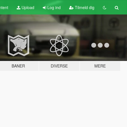
tent
Upload
Log ind
Tilmeld dig
BANER
DIVERSE
MERE