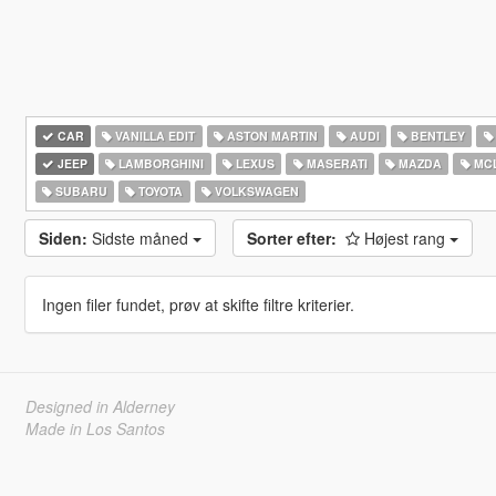
CAR
VANILLA EDIT
ASTON MARTIN
AUDI
BENTLEY
JEEP
LAMBORGHINI
LEXUS
MASERATI
MAZDA
MC
SUBARU
TOYOTA
VOLKSWAGEN
Siden:
Sidste måned
Sorter efter:
Højest rang
Ingen filer fundet, prøv at skifte filtre kriterier.
Designed in Alderney
Made in Los Santos