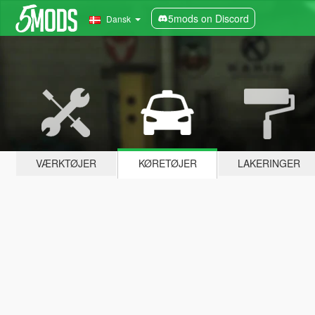
5mods on Discord
Dansk
VÆRKTØJER
KØRETØJER
LAKERINGER