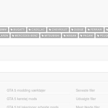
BMW
BUGATTI
CADILLAC
CHEVROLET
DODGE
FERRARI
LAREN
MERCEDES-BENZ
MITSUBISHI
NISSAN
PAGANI
PEUG
GTA 5 modding værktøjer
Seneste filer
GTA 5 køretøj mods
Udvalgte filer
GTA 5 bil lakeringer arbejde mods
Mest likede filer