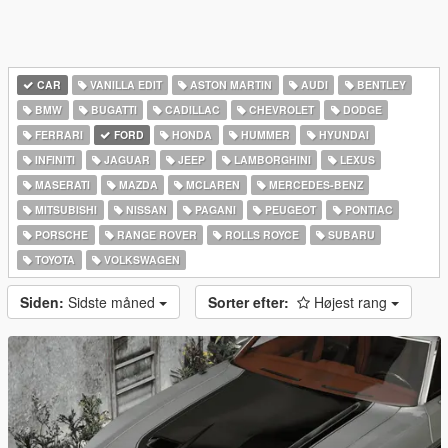
CAR
VANILLA EDIT
ASTON MARTIN
AUDI
BENTLEY
BMW
BUGATTI
CADILLAC
CHEVROLET
DODGE
FERRARI
FORD
HONDA
HUMMER
HYUNDAI
INFINITI
JAGUAR
JEEP
LAMBORGHINI
LEXUS
MASERATI
MAZDA
MCLAREN
MERCEDES-BENZ
MITSUBISHI
NISSAN
PAGANI
PEUGEOT
PONTIAC
PORSCHE
RANGE ROVER
ROLLS ROYCE
SUBARU
TOYOTA
VOLKSWAGEN
Siden:
Sidste måned
Sorter efter:
Højest rang