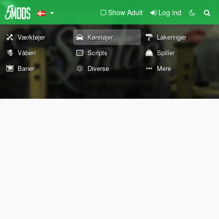
Show Adult
Log ind
Værktøjer
Køretøjer
Lakeringer
Våben
Scripts
Spiller
Baner
Diverse
Mere