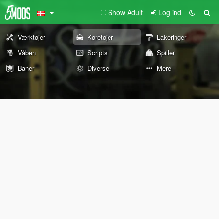
Show Adult
Log ind
Værktøjer
Køretøjer
Lakeringer
Våben
Scripts
Spiller
Baner
Diverse
Mere