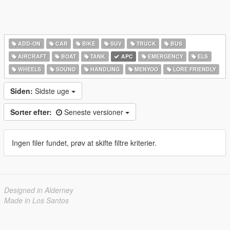
ADD-ON
CAR
BIKE
SUV
TRUCK
BUS
AIRCRAFT
BOAT
TANK
APC
EMERGENCY
ELS
WHEELS
SOUND
HANDLING
MENYOO
LORE FRIENDLY
Siden:
Sidste uge
Sorter efter:
Seneste versioner
Ingen filer fundet, prøv at skifte filtre kriterier.
Designed in Alderney
Made in Los Santos