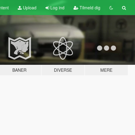
tent
Upload
Log ind
Tilmeld dig
BANER
DIVERSE
MERE