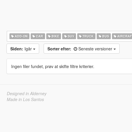
ADD-ON
CAR
BIKE
SUV
TRUCK
BUS
AIRCRAF
Siden:
Igår
Sorter efter:
Seneste versioner
Ingen filer fundet, prøv at skifte filtre kriterier.
Designed in Alderney
Made in Los Santos