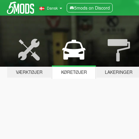
5mods on Discord
Dansk
VÆRKTØJER
KØRETØJER
LAKERINGER