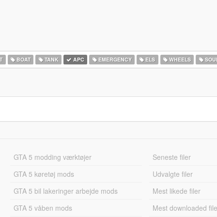
T
BOAT
TANK
APC
EMERGENCY
ELS
WHEELS
SOU
GTA 5 modding værktøjer
Seneste filer
GTA 5 køretøj mods
Udvalgte filer
GTA 5 bil lakeringer arbejde mods
Mest likede filer
GTA 5 våben mods
Mest downloaded file