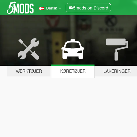
5mods on Discord
Dansk
VÆRKTØJER
KØRETØJER
LAKERINGER