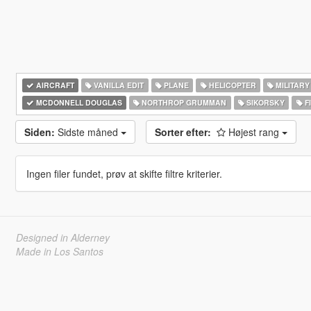
AIRCRAFT
VANILLA EDIT
PLANE
HELICOPTER
MILITARY
MCDONNELL DOUGLAS
NORTHROP GRUMMAN
SIKORSKY
F
Siden:
Sidste måned
Sorter efter:
Højest rang
Ingen filer fundet, prøv at skifte filtre kriterier.
Designed in Alderney
Made in Los Santos