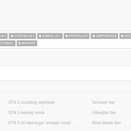
 JET
CIVILIAN JET
CARGO JET
PROPELLER
AMPHIBIOUS
STE
ICTIONAL
MENYOO
GTA 5 modding værktøjer
Seneste filer
GTA 5 køretøj mods
Udvalgte filer
GTA 5 bil lakeringer arbejde mods
Mest likede filer