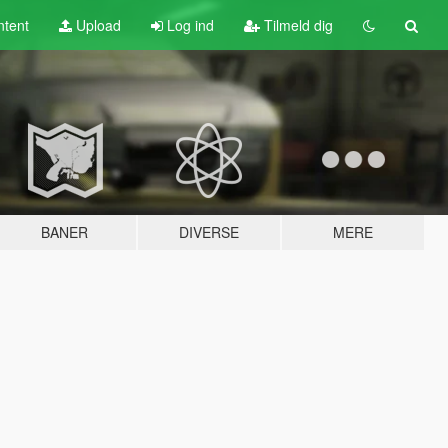
tent
Upload
Log ind
Tilmeld dig
BANER
DIVERSE
MERE