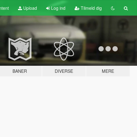
tent
Upload
Log ind
Tilmeld dig
BANER
DIVERSE
MERE