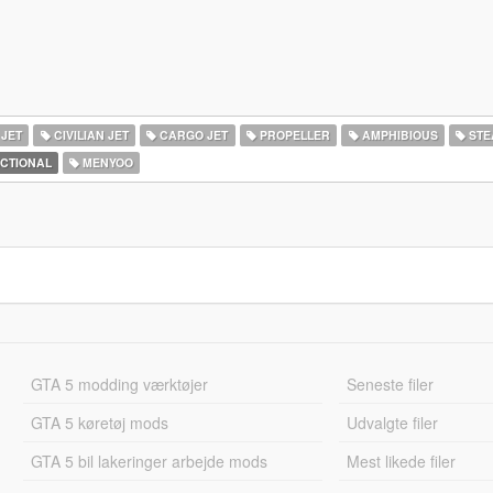
 JET
CIVILIAN JET
CARGO JET
PROPELLER
AMPHIBIOUS
STE
ICTIONAL
MENYOO
GTA 5 modding værktøjer
Seneste filer
GTA 5 køretøj mods
Udvalgte filer
GTA 5 bil lakeringer arbejde mods
Mest likede filer