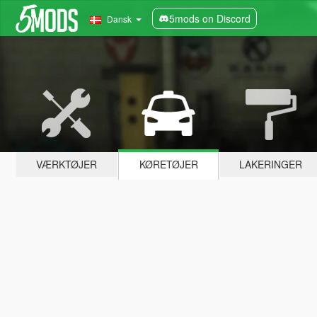
5mods on Discord
Dansk
VÆRKTØJER
KØRETØJER
LAKERINGER