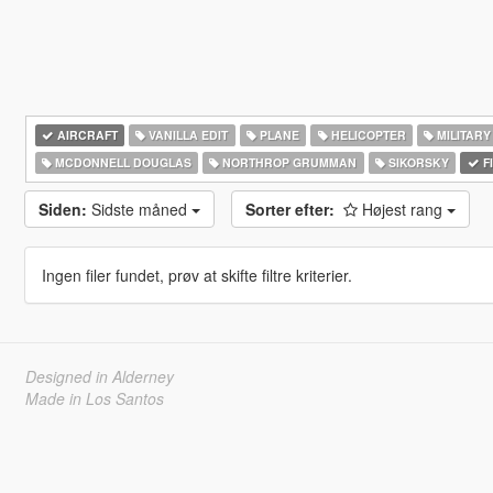
AIRCRAFT
VANILLA EDIT
PLANE
HELICOPTER
MILITARY
MCDONNELL DOUGLAS
NORTHROP GRUMMAN
SIKORSKY
F
Siden:
Sidste måned
Sorter efter:
Højest rang
Ingen filer fundet, prøv at skifte filtre kriterier.
Designed in Alderney
Made in Los Santos