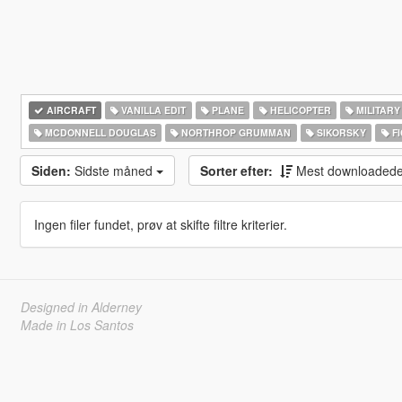
AIRCRAFT
VANILLA EDIT
PLANE
HELICOPTER
MILITARY
MCDONNELL DOUGLAS
NORTHROP GRUMMAN
SIKORSKY
FI
Siden:
Sidste måned
Sorter efter:
Mest downloaded
Ingen filer fundet, prøv at skifte filtre kriterier.
Designed in Alderney
Made in Los Santos