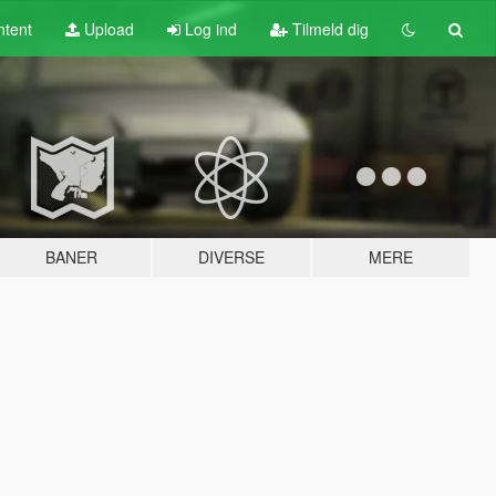
tent
Upload
Log ind
Tilmeld dig
BANER
DIVERSE
MERE