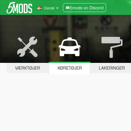
5mods on Discord
Dansk
VÆRKTØJER
KØRETØJER
LAKERINGER