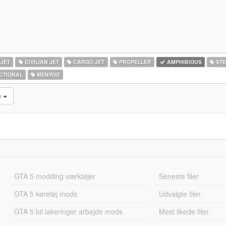
 JET
CIVILIAN JET
CARGO JET
PROPELLER
AMPHIBIOUS
STE
CTIONAL
MENYOO
e
GTA 5 modding værktøjer
Seneste filer
GTA 5 køretøj mods
Udvalgte filer
GTA 5 bil lakeringer arbejde mods
Mest likede filer