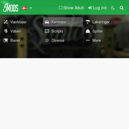
Show Adult
Log ind
Værktøjer
Køretøjer
Lakeringer
Våben
Scripts
Spiller
Baner
Diverse
Mere