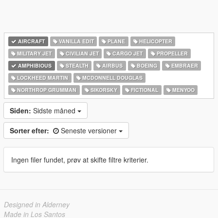
AIRCRAFT
VANILLA EDIT
PLANE
HELICOPTER
MILITARY JET
CIVILIAN JET
CARGO JET
PROPELLER
AMPHIBIOUS
STEALTH
AIRBUS
BOEING
EMBRAER
LOCKHEED MARTIN
MCDONNELL DOUGLAS
NORTHROP GRUMMAN
SIKORSKY
FICTIONAL
MENYOO
Siden:
Sidste måned
Sorter efter:
Seneste versioner
Ingen filer fundet, prøv at skifte filtre kriterier.
Designed in Alderney
Made in Los Santos