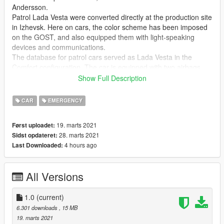
Andersson.
Patrol Lada Vesta were converted directly at the production site
in Izhevsk. Here on cars, the color scheme has been imposed
on the GOST, and also equipped them with light-speaking
devices and communications.
The database for patrol cars served as Lada Vesta in the
Comfort configuration. The car is equipped with two airbags,
ESP, ABS systems, a feature of help when starting up the
Show Full Description
mountain, heated mirrors, seats and windshield, as well as air
conditioning.
CAR
EMERGENCY
Features
19. marts 2021
Først uploadet:
HQ interior;
28. marts 2021
Sidst opdateret:
Working dashboard;
4 hours ago
Last Downloaded:
Dirt mapping;
Breakable windows;
Correct player position;
All Versions
Hands on the steering wheel;
Correct collision;
Real reflection in the mirrors;
1.0
(current)
6.301 downloads
, 15 MB
Installation
19. marts 2021