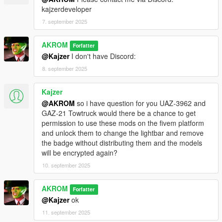
kajzerdeveloper
7. september 2025
AKROM
Forfatter
@Kajzer
I don't have Discord:
8. september 2025
Kajzer
@AKROM
so i have question for you UAZ-3962 and
GAZ-21 Towtruck would there be a chance to get
permission to use these mods on the fivem platform
and unlock them to change the lightbar and remove
the badge without distributing them and the models
will be encrypted again?
10. september 2025
AKROM
Forfatter
@Kajzer
ok
11. september 2025