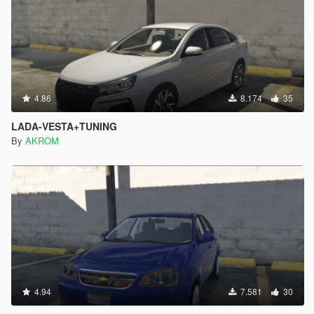
4.86
8.174
35
LADA-VESTA+TUNING
By
AKROM
4.94
7.581
30