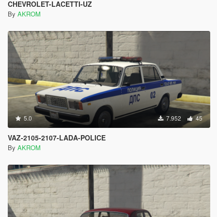
CHEVROLET-LACETTI-UZ
By
AKROM
5.0
7.952
45
VAZ-2105-2107-LADA-POLICE
By
AKROM