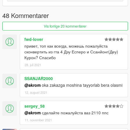
police3.yft
police3.ytd
police3_hi.yft
48 Kommentarer
>>>
update/x64/dlcpacks/patchday3ng/dlc.rpf/x64/levels/gta5/vehicl
Vis forrige 20 kommentarer
es.rpf
handling.meta
fwd-lover
>>> update/update.rpf/common/data
привет, топ как всегда, можешь пожалуйста
сконвертить из гта 4 Дэу Есперо и Ссанйонг(Деу)
Курон? Спасибо
28. juli 2021
SSANJAR2000
@akrom
oka zakazga moshina tayyorlab bera olasmi
12. august 2021
sergey_58
@akrom
сделайте пожалуйста ваз 2110 ппс
11. november 2021