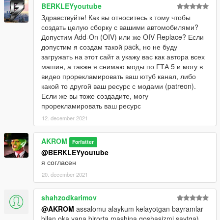
BERKLEYyoutube
Здравствуйте! Как вы относитесь к тому чтобы
создать целую сборку с вашими автомобилями?
Допустим Add-On (OIV) или же OIV Replace? Если
допустим я создам такой pack, но не буду
загружать на этот сайт а укажу вас как автора всех
машин, а также я снимаю моды по ГТА 5 и могу в
видео прорекламировать ваш ютуб канал, либо
какой то другой ваш ресурс с модами (patreon).
Если же вы тоже создадите, могу
прорекламировать ваш ресурс
12. december 2021
AKROM
Forfatter
@BERKLEYyoutube
я согласен
20. december 2021
shahzodkarimov
@AKROM
assalomu alaykum kelayotgan bayramlar
bilan oka yana birorta mashina qoshasizmi saytga)