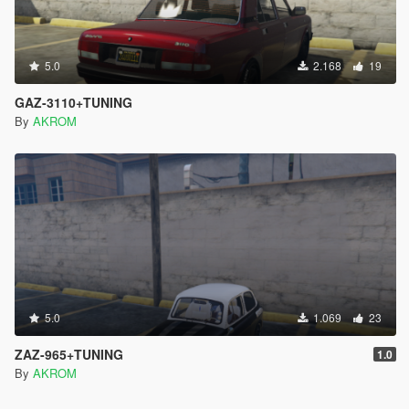
5.0
2.168
19
GAZ-3110+TUNING
By
AKROM
5.0
1.069
23
ZAZ-965+TUNING
1.0
By
AKROM