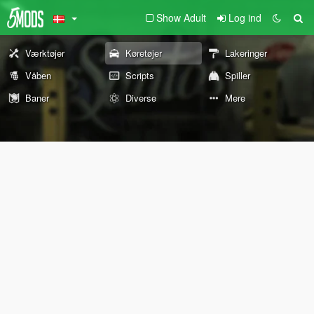
Show Adult
Log ind
Værktøjer
Køretøjer
Lakeringer
Våben
Scripts
Spiller
Baner
Diverse
Mere