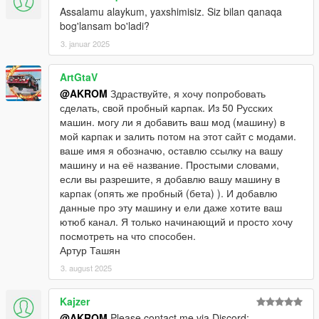
Assalamu alaykum, yaxshimisiz. Siz bilan qanaqa
bog'lansam bo'ladi?
3. januar 2025
ArtGtaV
@AKROM
Здраствуйте, я хочу попробовать
сделать, свой пробный карпак. Из 50 Русских
машин. могу ли я добавить ваш мод (машину) в
мой карпак и залить потом на этот сайт с модами.
ваше имя я обозначю, оставлю ссылку на вашу
машину и на её название. Простыми словами,
если вы разрешите, я добавлю вашу машину в
карпак (опять же пробный (бета) ). И добавлю
данные про эту машину и ели даже хотите ваш
ютюб канал. Я только начинающий и просто хочу
посмотреть на что способен.
Артур Ташян
3. august 2025
Kajzer
@AKROM
Please contact me via Discord: