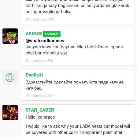
siz bilan qanday boglansam boladi yordamingiz kerak
edi agar vaqtingiz bolsa
20. december 2021
AKROM
Forfatter
@shahzodkarimov
sanyam kevotkan bayram bilan tabrikliman tepada
chat bor o'shatka yoz
21. december 2021
Danila31
Здравствуйте сделайте пожалуйста лада калина 1
хетчбек.
23. december 2021
STAR_SABER
Hello, comrade
I would like to ask why your LADA Vesta car model will
be covered with other color transparent paint after