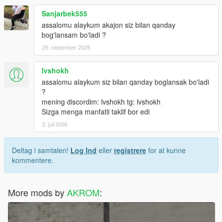
Sanjarbek555
assalomu alaykum akajon siz bilan qanday
bog'lansam bo'ladi ?
29. september 2025
lvshokh
assalomu alaykum siz bilan qanday boglansak bo'ladi
?
mening discordim: lvshokh tg: lvshokh
Sizga menga manfatli taklif bor edi
2. juli 2026
Deltag i samtalen!
Log Ind
eller
registrere
for at kunne
kommentere.
More mods by
AKROM
: