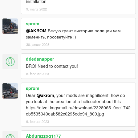
installation
9. marts 2022
sprom
@AKROM
Белую грант викторию полиции чем
заменить, посоветуйте :)
30. januar 2023
driedsnapper
BRO! Need to contact you!
8. februar 2023
sprom
Dear
@akrom
, your mods are magnificent, how do
you look at the creation of a helicopter about this
https://otvet.imgsmail.ru/download/2328065_0ee1742
eb5535040eab582c0295ede94_800.jpg
9. februar 2023
Abdurazzoq1177