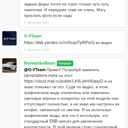
задние фары почти не горят только чуть чуть
лампочки. И передние тоже не очень. Могу
прислать фото если надо
5. december 2021
O-VTeam
https://disk.yandex.ru/i/vXvxpiTyiRPxrQ во видео
5. december 2021
RomashkaBeast
Forfatter
@O-VTeam
Привет! Попробуй заменить
carvariations.meta на этот:
https://cloud.mail.ru/public/L4VL/j4nHUasyD я не
знаю поможет ли это. Судя по видео, в этом
графическом моде отключены или изменены
световые короны и конкретно на этой модели они
отсутствуют полностью, я не знаю как настроен их
конфиг, связанный со светом. Я не использую
графические моды, всё что я использую, это
стандартный ENB пресет для увеличения
контрастности. В этой модели стоит стандартный