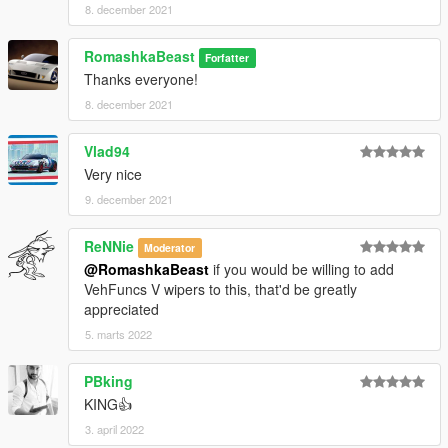
8. december 2021
RomashkaBeast
Forfatter
Thanks everyone!
8. december 2021
Vlad94
Very nice
9. december 2021
ReNNie
Moderator
@RomashkaBeast
if you would be willing to add
VehFuncs V wipers to this, that'd be greatly
appreciated
5. marts 2022
PBking
KING👍
3. april 2022