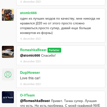
4. december 2021
atomic666
один из лучших модов по качеству, мне никогда не
нравился j220 но от этого просто сложно
оторваться,просто супер, давай еще больше
конвертов из форзы)
4. december 2021
RomashkaBeast
Forfatter
@atomic666
Спасибо!
4. december 2021
DugiHowser
Love this car!
5. december 2021
O-VTeam
@RomashkaBeast
Привет. Тачка супер. Лучшая
что есть. Но есть проблема. С моей графикой NVE