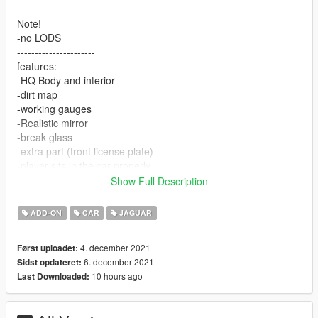
------------------------------------------
Note!
-no LODS
----------------------
features:
-HQ Body and interior
-dirt map
-working gauges
-Realistic mirror
-break glass
-extra part (front license plate)
-player sits in the car properly
-two variants of wheel rims
Show Full Description
-----------------------------------------------
v1.2
ADD-ON
CAR
JAGUAR
-Improved lights for graphic modifications.
--------------------------------------------------------
4. december 2021
Først uploadet:
v1.3
6. december 2021
Sidst opdateret:
-Changed animation of entering the car.
10 hours ago
Last Downloaded:
-Separated windows on the side doors.
------------------------------------------------------
Installation: