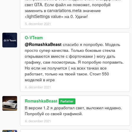
свет GTA. Если файл не поможет, попробуй
заменить в carvariations.meta значение
<lightSettings value= на 0. Удачи!
5. december 2021
O-VTeam
@RomashkaBeast
спасибо я попробую. Модель
просто супер качества. Только боковые стекла
открываются вместе с форточками ) могу дать
графику, сам посмотришь. Я попробую поправить.
Но если не получится ( на всех тачках все
работает, только на твоей такое. Стоит 550
моделей в игре
6. december 2021
RomashkaBeast
Forfatter
В версии 1.2 я доработал свет, выложил недавно.
Попробуй со своей графикой.
6. december 2021