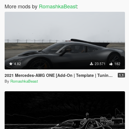
More mods by
RomashkaBeast
:
4.82
23.571
182
2021 Mercedes-AMG ONE [Add-On | Template | Tuning | Extras | VehFuncs V]
1.1
By
RomashkaBeast