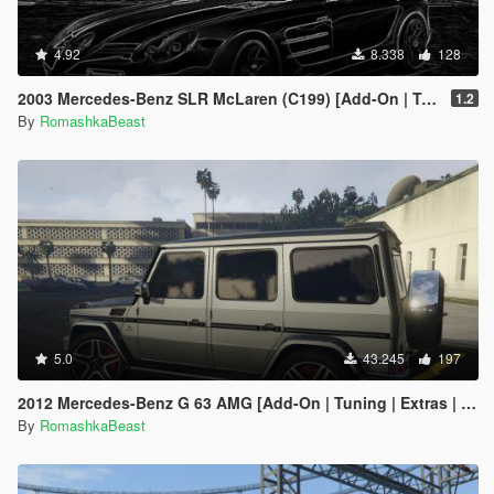
4.92
8.338
128
2003 Mercedes-Benz SLR McLaren (C199) [Add-On | Tuning | Extras | VehFuncs V]
1.2
By
RomashkaBeast
5.0
43.245
197
2012 Mercedes-Benz G 63 AMG [Add-On | Tuning | Extras | VehFuncs V]
By
RomashkaBeast