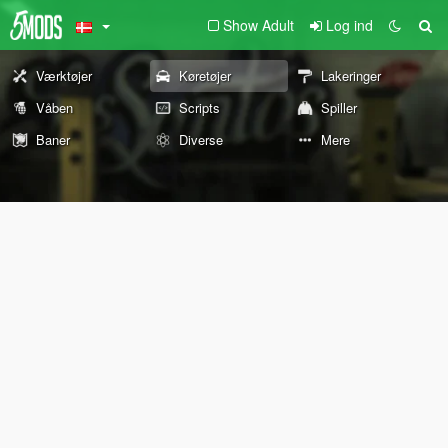
Show Adult
Log ind
Værktøjer
Køretøjer
Lakeringer
Våben
Scripts
Spiller
Baner
Diverse
Mere