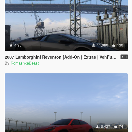
4.95
11.080
130
2007 Lamborghini Reventon [Add-On | Extras | VehFuncs V]
1.0
By
RomashkaBeast
8.437
74