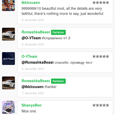
Ikkitousen
9999999/10 beautiful mod, all the details are very
faithful, there's nothing more to say, just wonderful
6. december 2021
RomashkaBeast
Forfatter
@O-VTeam
Исправлено v1.3
6. december 2021
O-VTeam
@RomashkaBeast
спасибо ,проведу тест
6. december 2021
RomashkaBeast
Forfatter
@Ikkitousen
thanks!
7. december 2021
ShaoyeBen
Nice one.