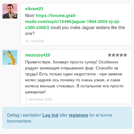
vikram23
Nice!
https://forums.gta5-
mods.com/topic/15496/jaguar-1994-2003-xj-xjr-
x300-x308/2
could you make Jaguar sedans like this
one?
31. maj 2022
mezozoy429
Приветствую. Конверт просто супер! Особенно
радует анимация открывания фар. Спасибо за
труды! Есть только один недостаток - при замене
колес задняя ось почему-то очень узкая, и сами
колеса меньше стоковых. В остальном яга просто
шикарная!
1. december 2022
Deltag i samtalen!
Log Ind
eller
registrere
for at kunne
kommentere.