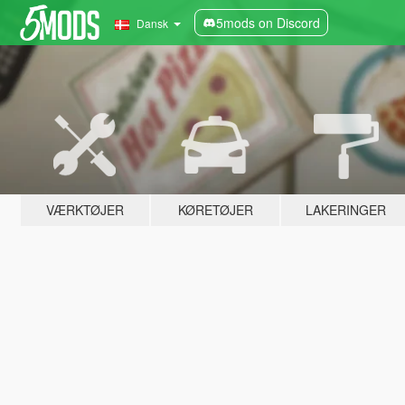
5mods on Discord
Dansk
VÆRKTØJER
KØRETØJER
LAKERINGER