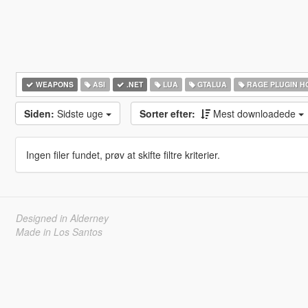
WEAPONS
ASI
.NET
LUA
GTALUA
RAGE PLUGIN H
Siden:
Sidste uge
Sorter efter:
Mest downloadede
Ingen filer fundet, prøv at skifte filtre kriterier.
Designed in Alderney
Made in Los Santos