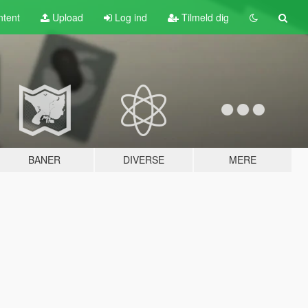
tent
Upload
Log ind
Tilmeld dig
BANER
DIVERSE
MERE