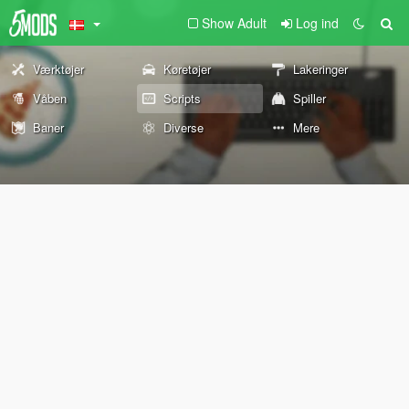
Show Adult
Log ind
Værktøjer
Køretøjer
Lakeringer
Våben
Scripts
Spiller
Baner
Diverse
Mere