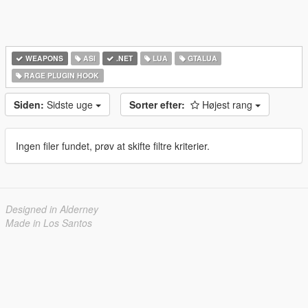
WEAPONS
ASI
.NET
LUA
GTALUA
RAGE PLUGIN HOOK
Siden:
Sidste uge
Sorter efter:
Højest rang
Ingen filer fundet, prøv at skifte filtre kriterier.
Designed in Alderney
Made in Los Santos