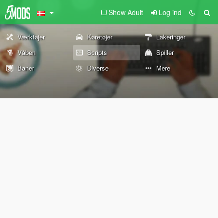
Show Adult
Log ind
Værktøjer
Køretøjer
Lakeringer
Våben
Scripts
Spiller
Baner
Diverse
Mere