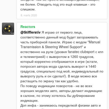
не более. Отводить под это ещё клавиши - это
слишком.
8. marts 2020
Reactors
@Stifflerstiv
Я играю от первого лица,
соответственно данный мод будет загораживать
часть приборной панели. Играю с модом "Manual
Transmission & Steering Wheel Support" и
естественно на руле (уровня fanatec clubsport с кпп
и телеметрией) с выворотом в 1260 градусов,
который корректно отображается в игре (кстати,
попросил автора мода сделать выворот в 1440
градусов, специально под мой, индивидуальный по
вывороту руль и он сделал!). В моде можно все
растащить по экрану так как удобно.
По поводу индикации поворотов - не во всех
хороших моделях авто, авторы делают индикацию
в салоне, по этому хотелось бы дублирование
индикации.
Доп инфа - занимаюсь переделкой физики авто и