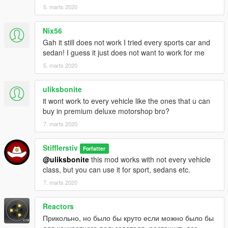
5. marts 2020
прохладыми, то окна и крыша (для кабриолетов) закроются.
И наоборот.
Nix56
Как работает Круиз-контроль:
Gah it still does not work I tried every sports car and
1) Активируйте "Круиз-контроль" в меню EDashboard
sedan! I guess it just does not want to work for me
2) Разгонитесь до необходимой скорости и отпустите "Газ",
5. marts 2020
авто EDashboard запомнит скорость и авто будет
придерживаться её.
uliksbonite
Если вы остановитесь, то авто разгоняться не будет. Нужно
it wont work to every vehicle like the ones that u can
будет повторить процедуру снова.
buy in premium deluxe motorshop bro?
Как работает Контроль запуска:
7. marts 2020
1) Активируйте "Контроль запуска" в меню EDashboard
2) Одновременно нажмите "Газ" + "Ручник", затем просто
Stifflerstiv
Forfatter
отпустите ручник
@uliksbonite
this mod works with not every vehicle
class, but you can use it for sport, sedans etc.
--------------------ИСТОРИЯ ИЗМЕНЕНИЙ-----------------------
Патч v1.01:
7. marts 2020
- Исправлена проблема с разрешениями экрана,
отличными от FullHD
Reactors
- Изменены некоторые тексты
Прикольно, но было бы круто если можно было бы
для конкретного пользователя, растащить все