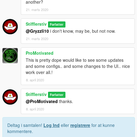
another?
21. marts 2020
Stifflerstiv
Forfatter
@Gryzzli10
i don't know, may be, but not now.
21. marts 2020
ProMotivated
This is pretty dope would like to see some updates
and some configs.. and some changes to the UI.. nice
work over all.!
8. april 2020
Stifflerstiv
Forfatter
@ProMotivated
thanks.
8. april 2020
Deltag i samtalen!
Log Ind
eller
registrere
for at kunne
kommentere.