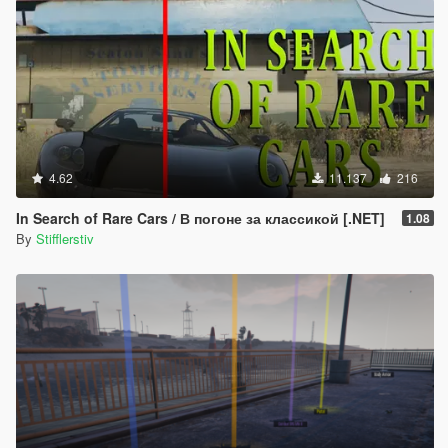
4.62
11.137
216
In Search of Rare Cars / В погоне за классикой [.NET]
1.08
By
Stifflerstiv