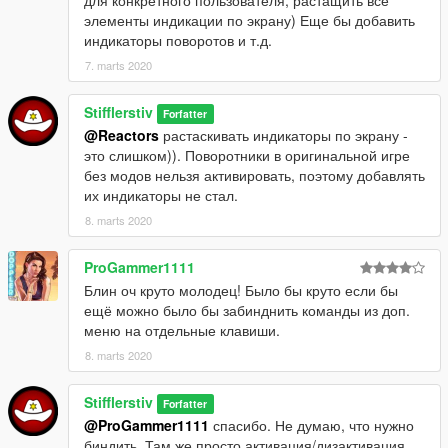
элементы индикации по экрану) Еще бы добавить
индикаторы поворотов и т.д.
7. marts 2020
Stifflerstiv
Forfatter
@Reactors
растаскивать индикаторы по экрану -
это слишком)). Поворотники в оригинальной игре
без модов нельзя активировать, поэтому добавлять
их индикаторы не стал.
8. marts 2020
ProGammer1111
Блин оч круто молодец! Было бы круто если бы
ещё можно было бы забинднить команды из доп.
меню на отдельные клавиши.
8. marts 2020
Stifflerstiv
Forfatter
@ProGammer1111
спасибо. Не думаю, что нужно
биндить. Там же просто активация/дизактивация,