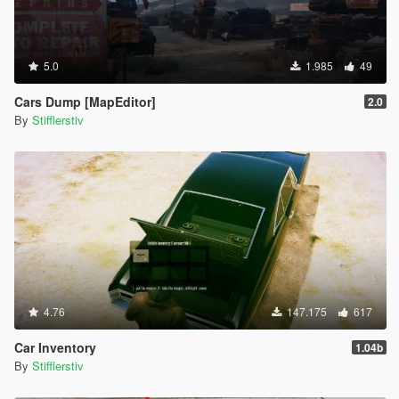
5.0
1.985
49
Cars Dump [MapEditor]
2.0
By
Stifflerstiv
4.76
147.175
617
Car Inventory
1.04b
By
Stifflerstiv