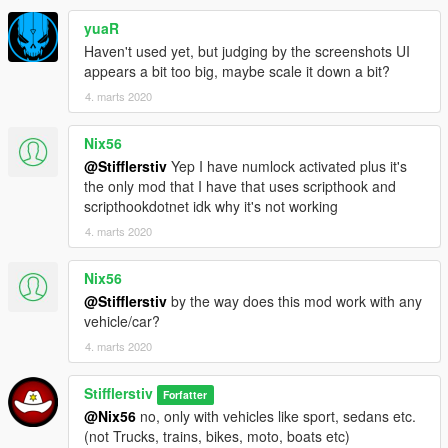
https://github.com/crosire/scripthookvdotnet/releases)
3) Положите папку scripts в основную директорию Вашей
yuaR
GTA 5 и замените, если потребуется.
Haven't used yet, but judging by the screenshots UI
appears a bit too big, maybe scale it down a bit?
Активация:
4. marts 2020
"Num+" - активация основной панели (если Вы находитесь в
авто)
Nix56
@Stifflerstiv
Yep I have numlock activated plus it's
Прочие клавиши:
the only mod that I have that uses scripthook and
"Num-" - упрощённый вид
scripthookdotnet idk why it's not working
"Num*" - экранное меню функций авто
"Num8 / Num2" - навигация по меню
4. marts 2020
"Num5" - выбор пункта меню
"Num0" - назад
Nix56
@Stifflerstiv
by the way does this mod work with any
Поддерживаемые классы автомобилей:
vehicle/car?
Compacts, Coupes, Muscle, OffRoad, Sedans, Sports,
SportsClassics, Super, SUVs, Vans.
4. marts 2020
Как работает Контроль погодных условий:
Stifflerstiv
Forfatter
1) Активируйте "Контроль погодных условий" в меню
@Nix56
no, only with vehicles like sport, sedans etc.
EDashboard
(not Trucks, trains, bikes, moto, boats etc)
2) Если температура или тип погоды будут достаточно