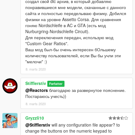
создал свой dlc архив, в который добавляю
понравившиеся мне модели, скачанные с данного
сайта и полностью переделываю физику. Добился
физики на уровне Assetto Corsa. Для сравнения
гоняю Nordschleife в AC и GTA (есть мод
Nurburgring-Nordschleife Circuit).
Для переключения передач, использую мод
"Custom Gear Ratios".
Ваш мод был-бы очень интересен бОльшему
количеству пользователей, если Вы бы учли эти
"мелочи" :)
8. marts 2020
Stifflerstiv
Forfatter
@Reactors
благодарю за развернутое пояснение.
Постараюсь учесть))
8. marts 2020
Gryzzli10
@Stifflerstiv
will any configuration file appear? to
change the buttons on the numeric keypad to