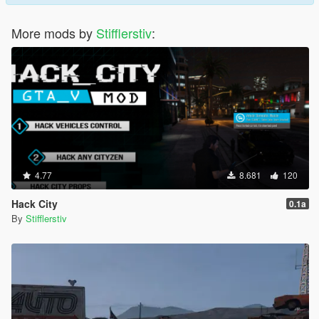
More mods by
Stifflerstiv
:
4.77
8.681
120
Hack City
0.1a
By
Stifflerstiv