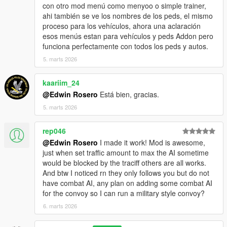
con otro mod menú como menyoo o simple trainer,
ahi también se ve los nombres de los peds, el mismo
proceso para los vehículos, ahora una aclaración
esos menús estan para vehículos y peds Addon pero
funciona perfectamente con todos los peds y autos.
5. marts 2026
kaariim_24
@Edwin Rosero
Está bien, gracias.
5. marts 2026
rep046
@Edwin Rosero
I made it work! Mod is awesome,
just when set traffic amount to max the AI sometime
would be blocked by the traciff others are all works.
And btw I noticed rn they only follows you but do not
have combat AI, any plan on adding some combat AI
for the convoy so I can run a military style convoy?
6. marts 2026