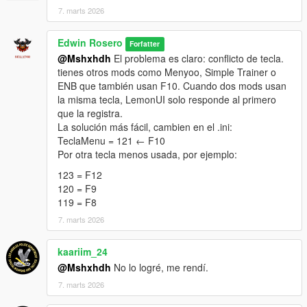
7. marts 2026
Edwin Rosero
Forfatter
@Mshxhdh
El problema es claro: conflicto de tecla.
tienes otros mods como Menyoo, Simple Trainer o
ENB que también usan F10. Cuando dos mods usan
la misma tecla, LemonUI solo responde al primero
que la registra.
La solución más fácil, cambien en el .ini:
TeclaMenu = 121 ← F10
Por otra tecla menos usada, por ejemplo:
123 = F12
120 = F9
119 = F8
7. marts 2026
kaariim_24
@Mshxhdh
No lo logré, me rendí.
7. marts 2026