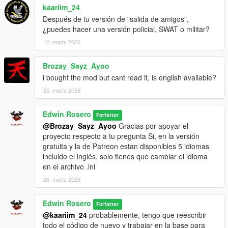
kaariim_24
Después de tu versión de "salida de amigos",
¿puedes hacer una versión policial, SWAT o militar?
12. marts 2026
Brozay_Sayz_Ayoo
i bought the mod but cant read it, is english available?
25. marts 2026
Edwin Rosero
Forfatter
@Brozay_Sayz_Ayoo
Gracias por apoyar el
proyecto respecto a tu pregunta Si, en la versión
gratuita y la de Patreon estan disponibles 5 idiomas
incluido el inglés, solo tienes que cambiar el idioma
en el archivo .ini
26. marts 2026
Edwin Rosero
Forfatter
@kaariim_24
probablemente, tengo que reescribir
todo el código de nuevo y trabajar en la base para