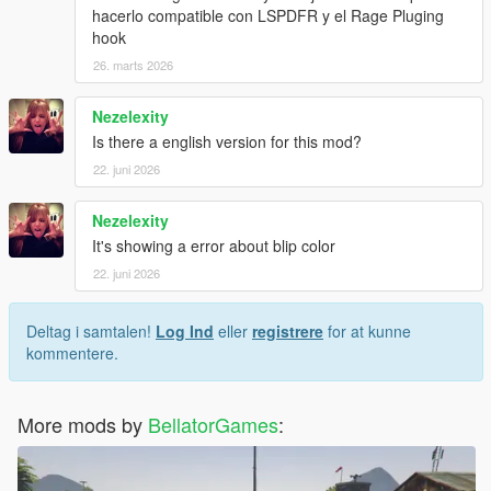
hacerlo compatible con LSPDFR y el Rage Pluging
hook
26. marts 2026
Nezelexity
Is there a english version for this mod?
22. juni 2026
Nezelexity
It's showing a error about blip color
22. juni 2026
Deltag i samtalen!
Log Ind
eller
registrere
for at kunne
kommentere.
More mods by
BellatorGames
: