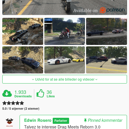
Udvid for at se alle billeder og videoer
1.933
36
Downloads
Likes
5.0 / 5 stjerner (2 stemer)
Edwin Rosero
Pinned kommentar
Forfatter
Talvez te interese Drag Meets Reborn 3.0