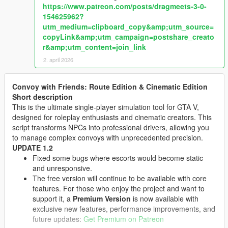
https://www.patreon.com/posts/dragmeets-3-0-
154625962?
utm_medium=clipboard_copy&amp;utm_source=
copyLink&amp;utm_campaign=postshare_creato
r&amp;utm_content=join_link
2. april 2026
Convoy with Friends: Route Edition & Cinematic Edition
Short description
This is the ultimate single-player simulation tool for GTA V,
designed for roleplay enthusiasts and cinematic creators. This
script transforms NPCs into professional drivers, allowing you
to manage complex convoys with unprecedented precision.
UPDATE 1.2
Fixed some bugs where escorts would become static
and unresponsive.
The free version will continue to be available with core
features. For those who enjoy the project and want to
support it, a
Premium Version
is now available with
exclusive new features, performance improvements, and
future updates:
Get Premium on Patreon