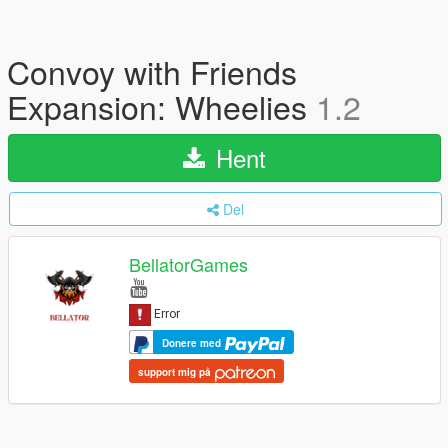
Convoy with Friends
Expansion: Wheelies
1.2
Hent
Del
BellatorGames
Donere med
support mig på