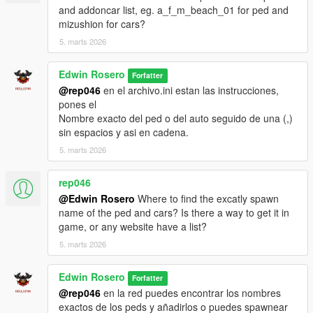
and addoncar list, eg. a_f_m_beach_01 for ped and
mizushion for cars?
5. marts 2026
Edwin Rosero
Forfatter
@rep046
en el archivo.ini estan las instrucciones,
pones el
Nombre exacto del ped o del auto seguido de una (,)
sin espacios y asi en cadena.
5. marts 2026
rep046
@Edwin Rosero
Where to find the excatly spawn
name of the ped and cars? Is there a way to get it in
game, or any website have a list?
5. marts 2026
Edwin Rosero
Forfatter
@rep046
en la red puedes encontrar los nombres
exactos de los peds y añadirlos o puedes spawnear