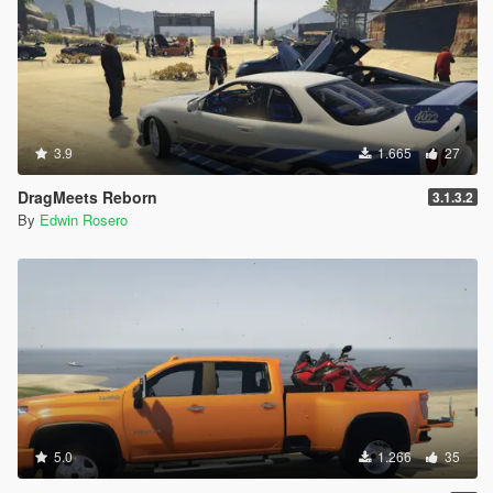
3.9
1.665
27
DragMeets Reborn
3.1.3.2
By
Edwin Rosero
5.0
1.266
35