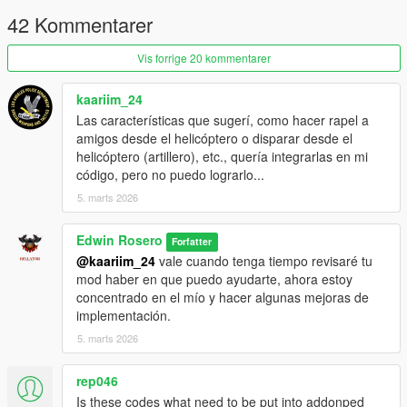
Command Panel:
Recruit peds, spawn addon cars, and
42 Kommentarer
manage motorized or infantry actions easily.
Vis forrige 20 kommentarer
Installation instructions
Requires ScriptHookV, ScriptHookVDotNet, and
kaariim_24
LemonUI.
Las características que sugerí, como hacer rapel a
Copy
AmigosConvoy.dll
and
AmigosConvoy.ini
to
amigos desde el helicóptero o disparar desde el
your GTAV /scripts/ folder.
helicóptero (artillero), etc., quería integrarlas en mi
Configure your favorite models in the .ini file and press
código, pero no puedo lograrlo...
F10
in-game to open the menu.
5. marts 2026
Note:
If F10 does not open the menu, another mod may
be using the same key. Change
TeclaMenu = 121
in the
.ini to another value (e.g. 120 for F9, 119 for F8).
Edwin Rosero
Forfatter
@kaariim_24
vale cuando tenga tiempo revisaré tu
mod haber en que puedo ayudarte, ahora estoy
Credits
concentrado en el mío y hacer algunas mejoras de
Developed by:
BellatorGames
implementación.
5. marts 2026
rep046
Is these codes what need to be put into addonped