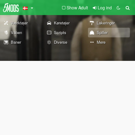
Show Adult
Log ind
Værktøjer
Køretøjer
Lakeringer
Våben
Scripts
Spiller
Baner
Diverse
Mere