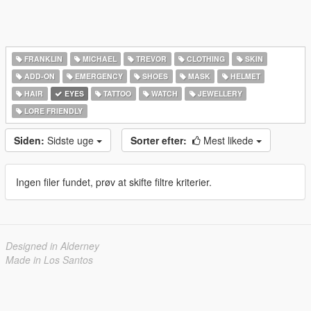
FRANKLIN
MICHAEL
TREVOR
CLOTHING
SKIN
ADD-ON
EMERGENCY
SHOES
MASK
HELMET
HAIR
EYES
TATTOO
WATCH
JEWELLERY
LORE FRIENDLY
Siden:
Sidste uge
Sorter efter:
Mest likede
Ingen filer fundet, prøv at skifte filtre kriterier.
Designed in Alderney
Made in Los Santos