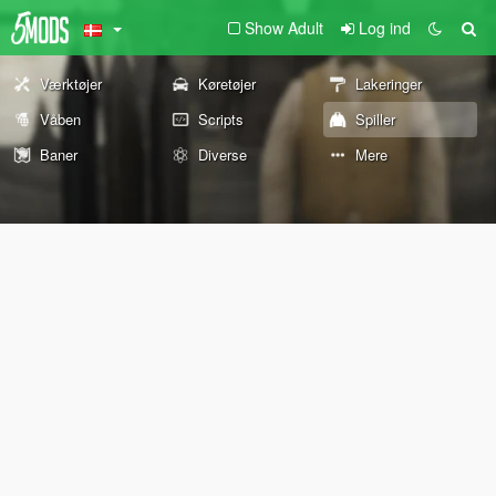
Show Adult
Log ind
Værktøjer
Køretøjer
Lakeringer
Våben
Scripts
Spiller
Baner
Diverse
Mere