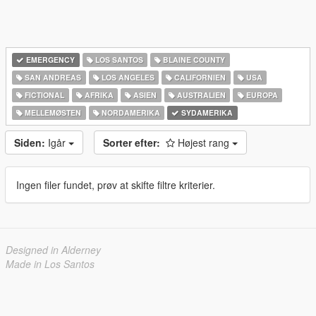
EMERGENCY
LOS SANTOS
BLAINE COUNTY
SAN ANDREAS
LOS ANGELES
CALIFORNIEN
USA
FICTIONAL
AFRIKA
ASIEN
AUSTRALIEN
EUROPA
MELLEMØSTEN
NORDAMERIKA
SYDAMERIKA
Siden:
Igår
Sorter efter:
Højest rang
Ingen filer fundet, prøv at skifte filtre kriterier.
Designed in Alderney
Made in Los Santos