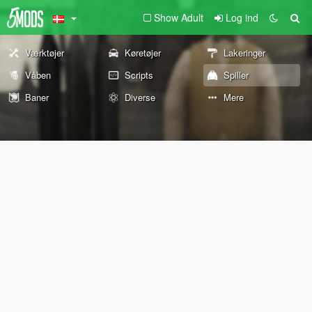
Show Adult
Log ind
Værktøjer
Køretøjer
Lakeringer
Våben
Scripts
Spiller
Baner
Diverse
Mere