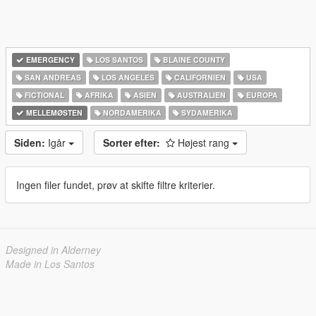
EMERGENCY
LOS SANTOS
BLAINE COUNTY
SAN ANDREAS
LOS ANGELES
CALIFORNIEN
USA
FICTIONAL
AFRIKA
ASIEN
AUSTRALIEN
EUROPA
MELLEMØSTEN
NORDAMERIKA
SYDAMERIKA
Siden:
Igår
Sorter efter:
Højest rang
Ingen filer fundet, prøv at skifte filtre kriterier.
Designed in Alderney
Made in Los Santos