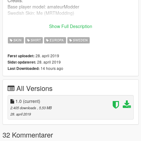
Credits:
Base player model: amateurModder
Swedish Skin: Me (MRTModding)
DISCLAIMER! Not all types of shirts and so is skinned and
Show Full Description
they will be released in a future update
SKIN
SHIRT
EUROPA
SWEDEN
28. april 2019
Først uploadet:
28. april 2019
Sidst opdateret:
14 hours ago
Last Downloaded:
All Versions
1.0
(current)
2.405 downloads
, 5,53 MB
28. april 2019
32 Kommentarer