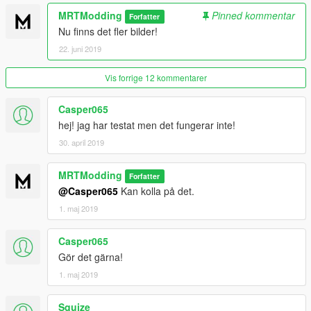
MRTModding
Pinned kommentar
Forfatter
Nu finns det fler bilder!
22. juni 2019
Vis forrige 12 kommentarer
Casper065
hej! jag har testat men det fungerar inte!
30. april 2019
MRTModding
Forfatter
@Casper065
Kan kolla på det.
1. maj 2019
Casper065
Gör det gärna!
1. maj 2019
Squize