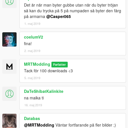
Det är när man byter gubbe utan när du byter tröjan
så kan du trycka på 5 på numpaden så byter den färg
på armarna
@Casper065
1. maj 2019
coelumV2
fina!
2. maj 2019
MRTModding
Forfatter
Tack för 100 downloads <3
5. maj 2019
DaTeShibatKalinkite
na maika ti
16. maj 2019
Databas
@MRTModding
Väntar fortfarande på fler bilder ;)