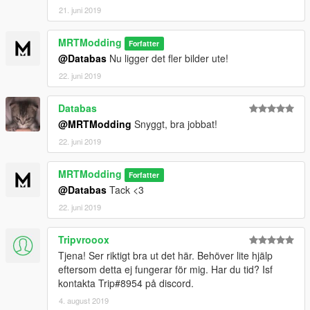
21. juni 2019
MRTModding
Forfatter
@Databas
Nu ligger det fler bilder ute!
22. juni 2019
Databas
@MRTModding
Snyggt, bra jobbat!
22. juni 2019
MRTModding
Forfatter
@Databas
Tack <3
22. juni 2019
Tripvrooox
Tjena! Ser riktigt bra ut det här. Behöver lite hjälp
eftersom detta ej fungerar för mig. Har du tid? Isf
kontakta Trip#8954 på discord.
4. august 2019