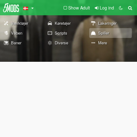
Show Adult
Log ind
Værktøjer
Køretøjer
Lakeringer
Våben
Scripts
Spiller
Baner
Diverse
Mere