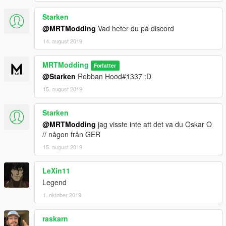
Starken
@MRTModding
Vad heter du på discord
14. august 2019
MRTModding
Forfatter
@Starken
Robban Hood#1337 :D
15. august 2019
Starken
@MRTModding
jag visste inte att det va du Oskar O
// någon från GER
15. august 2019
LeXin11
Legend
1. oktober 2019
raskarn