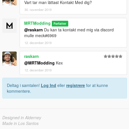
Vart tar man lättast Kontakt Med dig?
30. november 2019
MRTModding
Forfatter
@raskarn
Du kan ta kontakt med mig via discord
mulle meck#6969
12. december 2019
raskarn
@MRTModding
Kex
12. december 2019
Deltag i samtalen!
Log Ind
eller
registrere
for at kunne
kommentere.
Designed in Alderney
Made in Los Santos