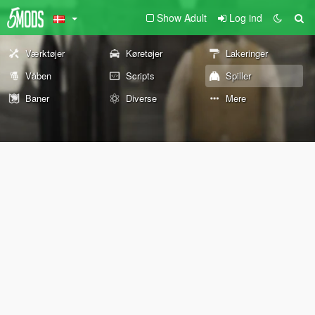
Show Adult
Log ind
Værktøjer
Køretøjer
Lakeringer
Våben
Scripts
Spiller
Baner
Diverse
Mere