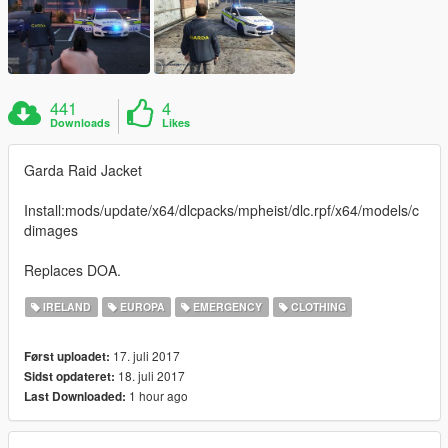
441
4
Downloads
Likes
Garda Raid Jacket
Install:mods/update/x64/dlcpacks/mpheist/dlc.rpf/x64/models/c
dimages
Replaces DOA.
IRELAND
EUROPA
EMERGENCY
CLOTHING
17. juli 2017
Først uploadet:
18. juli 2017
Sidst opdateret:
1 hour ago
Last Downloaded: