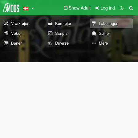
Show Adult
Log ind
Værktøjer
Køretøjer
Lakeringer
Våben
Scripts
Spiller
Baner
Diverse
Mere