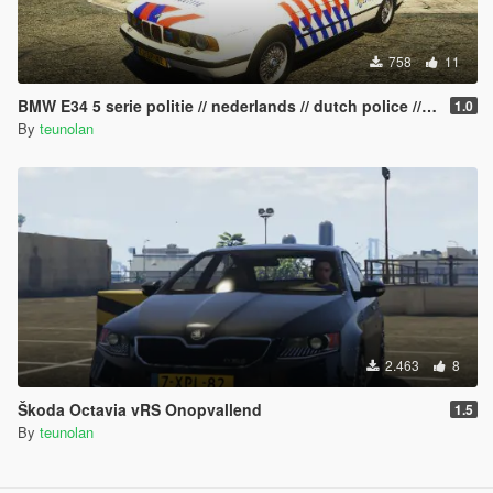
758
11
BMW E34 5 serie politie // nederlands // dutch police // ELS
1.0
By
teunolan
2.463
8
Škoda Octavia vRS Onopvallend
1.5
By
teunolan