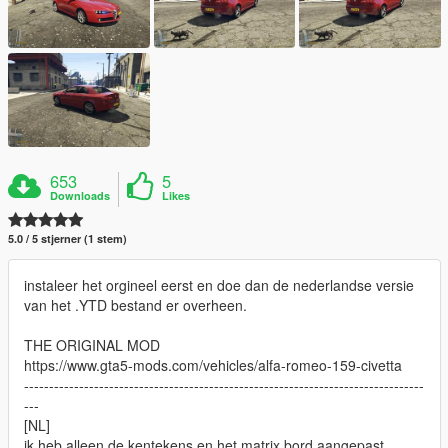
653
5
Downloads
Likes
5.0 / 5 stjerner (1 stem)
instaleer het orgineel eerst en doe dan de nederlandse versie
van het .YTD bestand er overheen.
THE ORIGINAL MOD
https://www.gta5-mods.com/vehicles/alfa-romeo-159-civetta
--------------------------------------------------------------------------------
---
[NL]
ik heb alleen de kentekens en het matrix bord aangepast