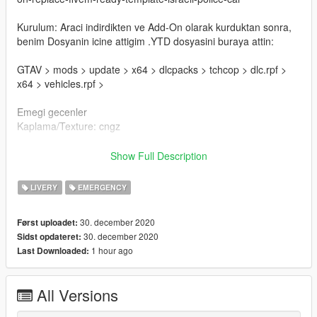
Kurulum: Araci indirdikten ve Add-On olarak kurduktan sonra,
benim Dosyanin icine attigim .YTD dosyasini buraya attin:
GTAV > mods > update > x64 > dlcpacks > tchcop > dlc.rpf >
x64 > vehicles.rpf >
Emegi gecenler
Kaplama/Texture: cngz
!!!!!!!!!!!!!! Kaplamalarinin uzerinde duzenleme yapilip
Show Full Description
kullanilmasi, !!!!!!!!!!!!!
!!!!!!!!!!!!!! degistirilmesi veya yeniden dagitilmasi yasaktir.
LIVERY
EMERGENCY
!!!!!!!!!!!!!
!!!!!!!!!!!!!! Tespiti alinde yaptirim uygulanacaktir. Tesekkurler.
30. december 2020
Først uploadet:
!!!!!!!!!!!!!
30. december 2020
Sidst opdateret:
1 hour ago
Last Downloaded:
--------------------------------------------------------------------------------
----------------------------
All Versions
English: