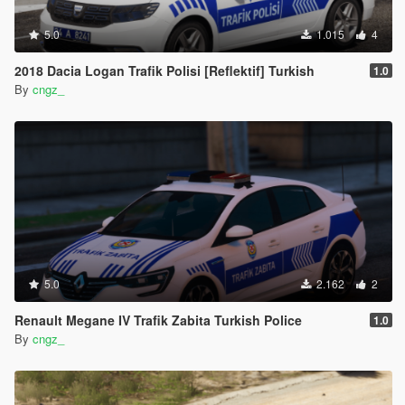
5.0
1.015
4
2018 Dacia Logan Trafik Polisi [Reflektif] Turkish
1.0
By
cngz_
5.0
2.162
2
Renault Megane IV Trafik Zabita Turkish Police
1.0
By
cngz_