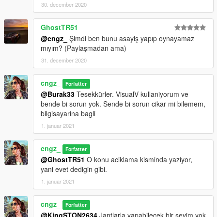
30. december 2020
GhostTR51
@cngz_
Şimdi ben bunu asayiş yapıp oynayamaz
mıyım? (Paylaşmadan ama)
31. december 2020
cngz_
Forfatter
@Burak33
Tesekkürler. VisualV kullaniyorum ve
bende bi sorun yok. Sende bi sorun cikar mi bilemem,
bilgisayarina bagli
1. januar 2021
cngz_
Forfatter
@GhostTR51
O konu aciklama kisminda yaziyor,
yani evet dedigin gibi.
1. januar 2021
cngz_
Forfatter
@KingSTON2634
Jantlarla yapabilecek bir seyim yok