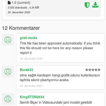
2020 Toyota Corolla Turkish Traffic Police Livery
1.0
(current)
5.503 downloads
, 4,34 MB
Download the original model here first:
30. december 2020
https://www.gta5-mods.com/vehicles/toyota-corolla-2020-add-
on-replace-fivem-ready-template-israeli-police-car
12 Kommentarer
Install: After download and installed as Add-On, put the .YTD
gta5-mods
file here:
This file has been approved automatically. If you think
this file should not be here for any reason please
GTAV > mods > update > x64 > dlcpacks > tchcop > dlc.rpf >
report it.
x64 > vehicles.rpf >
30. december 2020
Credits
Livery/Texture: cngz
Burak33
eline sağlık kardeşim hangi grafik odunu kullankorsun
It is strictly forbidden to edit, use, change or redistribute the
lspfrda sıkıntı çıkartıyormu acaba
coatings of the vehicles.
30. december 2020
Sanctions will be imposed upon detection. Thanks.
KingSTON2634
Semih Biçer in Videosundaki jant modeli gelebilir