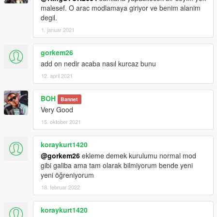
malesef. O arac modlamaya giriyor ve benim alanim
degil.
1. januar 2021
gorkem26
add on nedir acaba nasıl kurcaz bunu
12. april 2021
BOH
Bannet
Very Good
15. oktober 2021
koraykurt1420
@gorkem26
ekleme demek kurulumu normal mod
gibi galiba ama tam olarak bilmiyorum bende yeni
yeni öğreniyorum
18. februar 2022
koraykurt1420