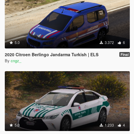
5.0
3.372
6
2020 Citroen Berlingo Jandarma Turkish | ELS
Final
By
cngz_
5.0
1.233
4