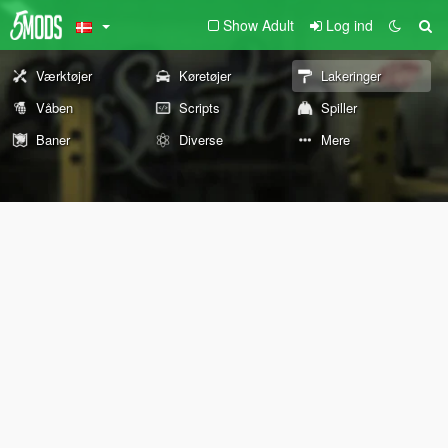
Show Adult
Log ind
Værktøjer
Køretøjer
Lakeringer
Våben
Scripts
Spiller
Baner
Diverse
Mere