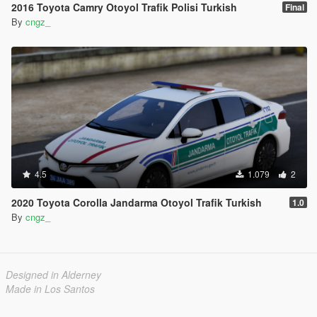
2016 Toyota Camry Otoyol Trafik Polisi Turkish
Final
By
cngz_
4.5
1.079
2
2020 Toyota Corolla Jandarma Otoyol Trafik Turkish
1.0
By
cngz_
Designed in Alderney
Made in Los Santos