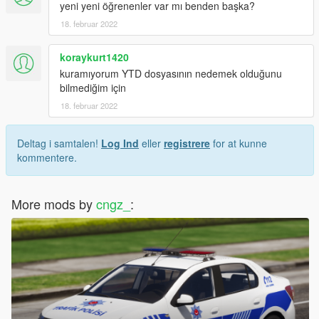
yeni yeni öğrenenler var mı benden başka?
18. februar 2022
koraykurt1420
kuramıyorum YTD dosyasının nedemek olduğunu
bilmediğim için
18. februar 2022
Deltag i samtalen!
Log Ind
eller
registrere
for at kunne
kommentere.
More mods by
cngz_
: