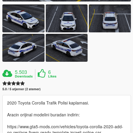
5.503
6
Downloads
Likes
5.0 / 5 stjerner (2 stemer)
2020 Toyota Corolla Trafik Polisi kaplamasi.
Aracin orijinal modelini buradan indirin:
https://www.gta5-mods.com/vehicles/toyota-corolla-2020-add-
on-replace-fivem-ready-template-israeli-police-car