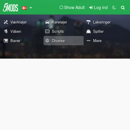
Show Adult
Log ind
Værktøjer
Køretøjer
Lakeringer
Våben
Scripts
Spiller
Baner
Diverse
Mere