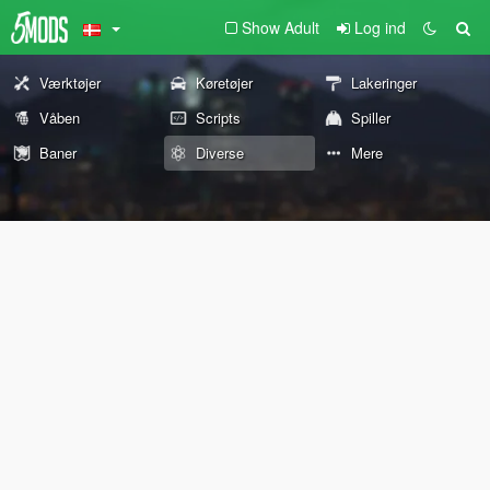
Show Adult
Log ind
Værktøjer
Køretøjer
Lakeringer
Våben
Scripts
Spiller
Baner
Diverse
Mere