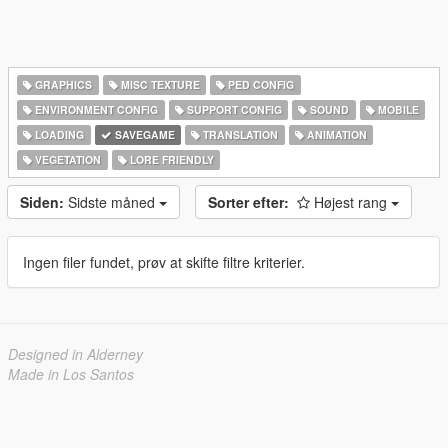
GRAPHICS
MISC TEXTURE
PED CONFIG
ENVIRONMENT CONFIG
SUPPORT CONFIG
SOUND
MOBILE
LOADING
SAVEGAME
TRANSLATION
ANIMATION
VEGETATION
LORE FRIENDLY
Siden:
Sidste måned
Sorter efter:
Højest rang
Ingen filer fundet, prøv at skifte filtre kriterier.
Designed in Alderney
Made in Los Santos