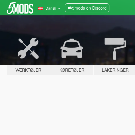
5mods on Discord
Dansk
VÆRKTØJER
KØRETØJER
LAKERINGER