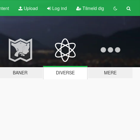
tent
Upload
Log ind
Tilmeld dig
BANER
DIVERSE
MERE