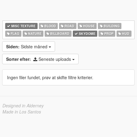
MISC TEXTURE
BLOOD
ROAD
HOUSE
BUILDING
FLAG
NATURE
BILLBOARD
SKYDOME
PROP
HUD
Siden:
Sidste måned
Sorter efter:
Seneste uploads
Ingen filer fundet, prøv at skifte filtre kriterier.
Designed in Alderney
Made in Los Santos