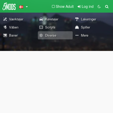
Show Adult
Log ind
Værktøjer
Køretøjer
Lakeringer
Våben
Scripts
Spiller
Baner
Diverse
Mere