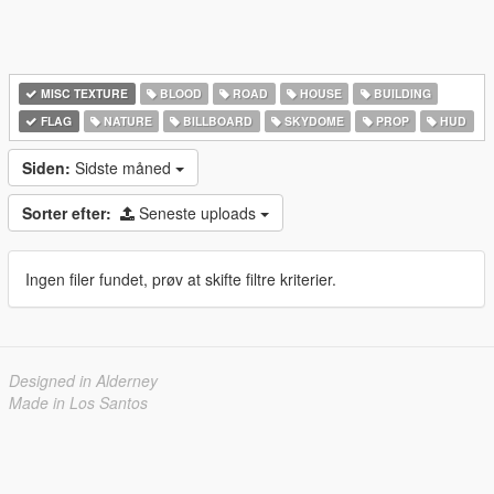
MISC TEXTURE
BLOOD
ROAD
HOUSE
BUILDING
FLAG
NATURE
BILLBOARD
SKYDOME
PROP
HUD
Siden:
Sidste måned
Sorter efter:
Seneste uploads
Ingen filer fundet, prøv at skifte filtre kriterier.
Designed in Alderney
Made in Los Santos