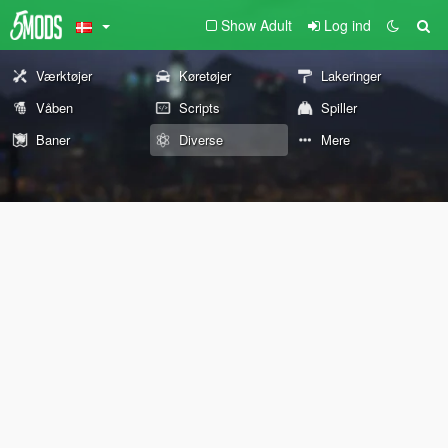
Show Adult
Log ind
Værktøjer
Køretøjer
Lakeringer
Våben
Scripts
Spiller
Baner
Diverse
Mere