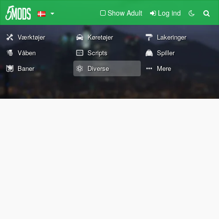
Show Adult
Log ind
Værktøjer
Køretøjer
Lakeringer
Våben
Scripts
Spiller
Baner
Diverse
Mere