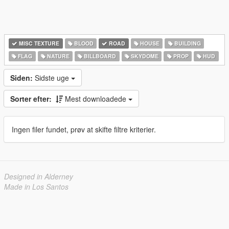
MISC TEXTURE
BLOOD
ROAD
HOUSE
BUILDING
FLAG
NATURE
BILLBOARD
SKYDOME
PROP
HUD
Siden:
Sidste uge
Sorter efter:
Mest downloadede
Ingen filer fundet, prøv at skifte filtre kriterier.
Designed in Alderney
Made in Los Santos