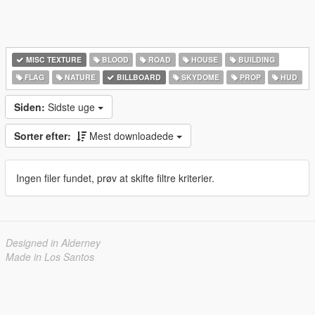
MISC TEXTURE
BLOOD
ROAD
HOUSE
BUILDING
FLAG
NATURE
BILLBOARD
SKYDOME
PROP
HUD
Siden:
Sidste uge
Sorter efter:
Mest downloadede
Ingen filer fundet, prøv at skifte filtre kriterier.
Designed in Alderney
Made in Los Santos