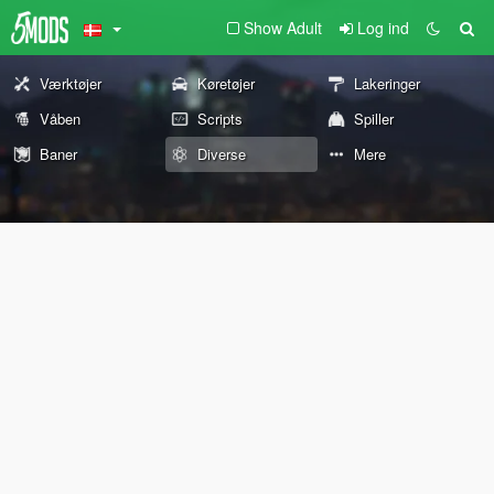
Show Adult
Log ind
Værktøjer
Køretøjer
Lakeringer
Våben
Scripts
Spiller
Baner
Diverse
Mere