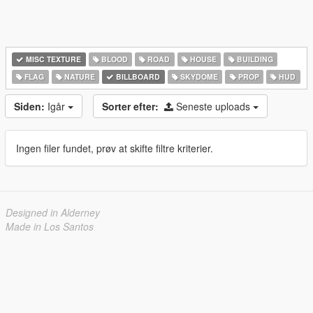
MISC TEXTURE
BLOOD
ROAD
HOUSE
BUILDING
FLAG
NATURE
BILLBOARD
SKYDOME
PROP
HUD
Siden:
Igår
Sorter efter:
Seneste uploads
Ingen filer fundet, prøv at skifte filtre kriterier.
Designed in Alderney
Made in Los Santos