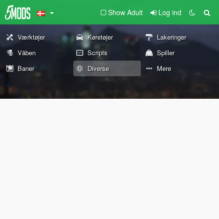
Show Adult
Log ind
Værktøjer
Køretøjer
Lakeringer
Våben
Scripts
Spiller
Baner
Diverse
Mere