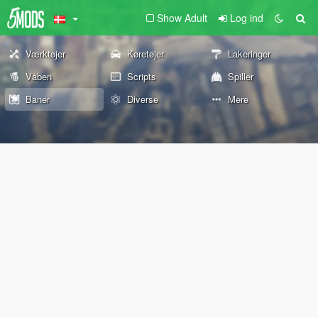
Show Adult
Log ind
Værktøjer
Køretøjer
Lakeringer
Våben
Scripts
Spiller
Baner
Diverse
Mere