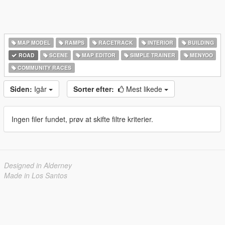
MAP MODEL
RAMPS
RACETRACK
INTERIOR
BUILDING
ROAD
SCENE
MAP EDITOR
SIMPLE TRAINER
MENYOO
COMMUNITY RACES
Siden:
Igår
Sorter efter:
Mest likede
Ingen filer fundet, prøv at skifte filtre kriterier.
Designed in Alderney
Made in Los Santos