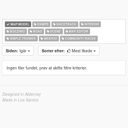
MAP MODEL
RAMPS
RACETRACK
INTERIOR
BUILDING
ROAD
SCENE
MAP EDITOR
SIMPLE TRAINER
MENYOO
COMMUNITY RACES
Siden:
Igår
Sorter efter:
Mest likede
Ingen filer fundet, prøv at skifte filtre kriterier.
Designed in Alderney
Made in Los Santos