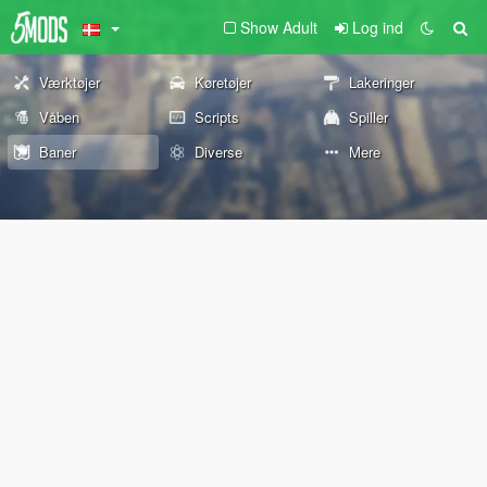
Show Adult
Log ind
Værktøjer
Køretøjer
Lakeringer
Våben
Scripts
Spiller
Baner
Diverse
Mere