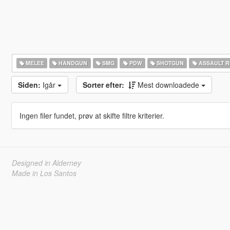
MELEE
HANDGUN
SMG
PDW
SHOTGUN
ASSAULT R
Siden:
Igår
Sorter efter:
Mest downloadede
Ingen filer fundet, prøv at skifte filtre kriterier.
Designed in Alderney
Made in Los Santos