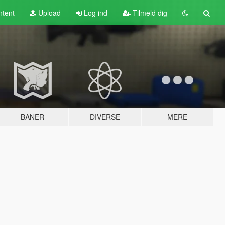
tent
Upload
Log ind
Tilmeld dig
BANER
DIVERSE
MERE