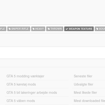
IFLE
SNIPER RIFLE
HEAVY
THROWN
WEAPON TEXTURE
SOU
GTA 5 modding værktøjer
Seneste filer
GTA 5 køretøj mods
Udvalgte filer
GTA 5 bil lakeringer arbejde mods
Mest likede filer
GTA 5 våben mods
Mest downloaded file