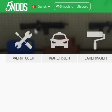
5mods on Discord
Dansk
VÆRKTØJER
KØRETØJER
LAKERINGER