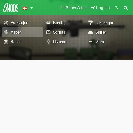
Show Adult
Log ind
Værktøjer
Køretøjer
Lakeringer
Våben
Scripts
Spiller
Baner
Diverse
Mere