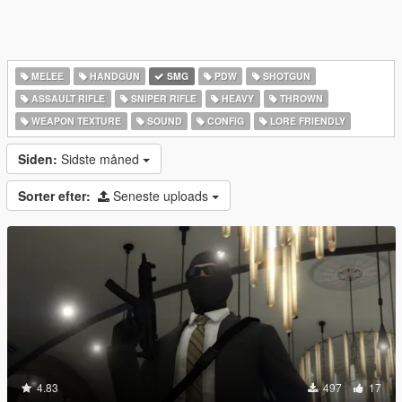
MELEE
HANDGUN
SMG
PDW
SHOTGUN
ASSAULT RIFLE
SNIPER RIFLE
HEAVY
THROWN
WEAPON TEXTURE
SOUND
CONFIG
LORE FRIENDLY
Siden:
Sidste måned
Sorter efter:
Seneste uploads
4.83
497
17