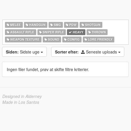
MELEE
HANDGUN
SMG
PDW
SHOTGUN
ASSAULT RIFLE
SNIPER RIFLE
HEAVY
THROWN
WEAPON TEXTURE
SOUND
CONFIG
LORE FRIENDLY
Siden:
Sidste uge
Sorter efter:
Seneste uploads
Ingen filer fundet, prøv at skifte filtre kriterier.
Designed in Alderney
Made in Los Santos