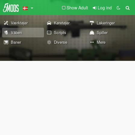
Show Adult
Log ind
Værktøjer
Køretøjer
Lakeringer
Våben
Scripts
Spiller
Baner
Diverse
Mere