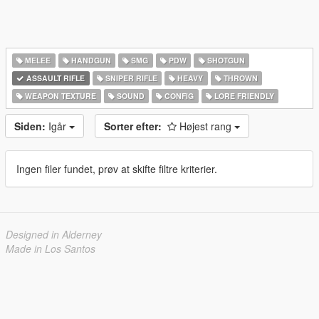
MELEE
HANDGUN
SMG
PDW
SHOTGUN
ASSAULT RIFLE
SNIPER RIFLE
HEAVY
THROWN
WEAPON TEXTURE
SOUND
CONFIG
LORE FRIENDLY
Siden:
Igår
Sorter efter:
Højest rang
Ingen filer fundet, prøv at skifte filtre kriterier.
Designed in Alderney
Made in Los Santos