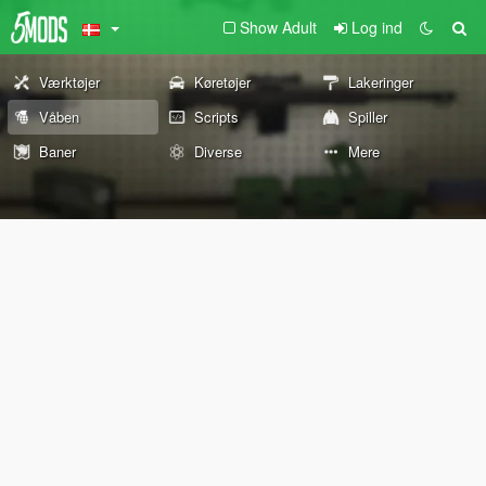
Show Adult
Log ind
Værktøjer
Køretøjer
Lakeringer
Våben
Scripts
Spiller
Baner
Diverse
Mere