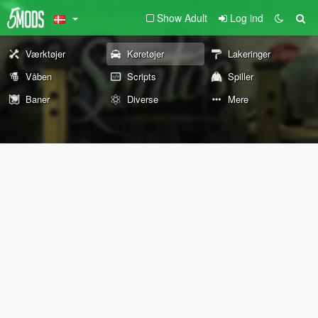
Show Adult
Log ind
Værktøjer
Køretøjer
Lakeringer
Våben
Scripts
Spiller
Baner
Diverse
Mere