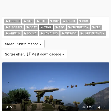
ADD-ON
CAR
BIKE
SUV
TRUCK
BUS
AIRCRAFT
BOAT
TANK
APC
EMERGENCY
ELS
WHEELS
SOUND
HANDLING
MENYOO
LORE FRIENDLY
Siden:
Sidste måned
Sorter efter:
Mest downloadede
5.0
1.278
30