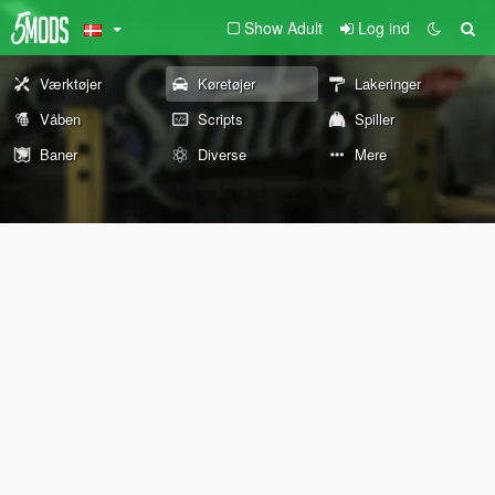
Show Adult
Log ind
Værktøjer
Køretøjer
Lakeringer
Våben
Scripts
Spiller
Baner
Diverse
Mere