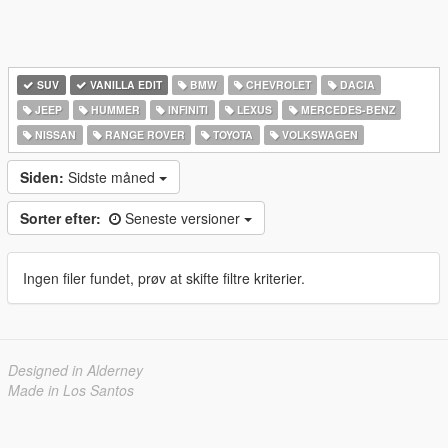
SUV
VANILLA EDIT
BMW
CHEVROLET
DACIA
JEEP
HUMMER
INFINITI
LEXUS
MERCEDES-BENZ
NISSAN
RANGE ROVER
TOYOTA
VOLKSWAGEN
Siden:
Sidste måned
Sorter efter:
Seneste versioner
Ingen filer fundet, prøv at skifte filtre kriterier.
Designed in Alderney
Made in Los Santos