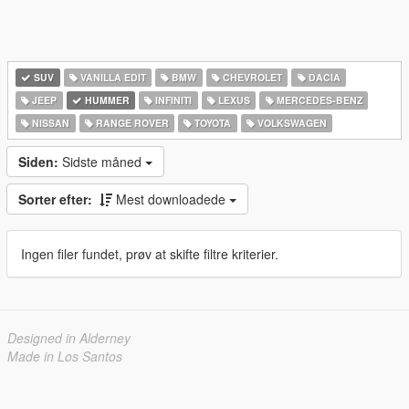
SUV
VANILLA EDIT
BMW
CHEVROLET
DACIA
JEEP
HUMMER
INFINITI
LEXUS
MERCEDES-BENZ
NISSAN
RANGE ROVER
TOYOTA
VOLKSWAGEN
Siden:
Sidste måned
Sorter efter:
Mest downloadede
Ingen filer fundet, prøv at skifte filtre kriterier.
Designed in Alderney
Made in Los Santos