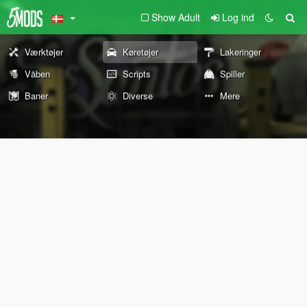
Show Adult
Log ind
Værktøjer
Køretøjer
Lakeringer
Våben
Scripts
Spiller
Baner
Diverse
Mere