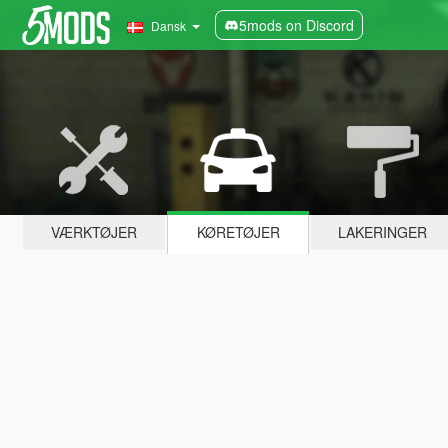
5mods on Discord
Dansk
VÆRKTØJER
KØRETØJER
LAKERINGER