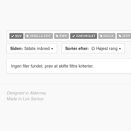
SUV
VANILLA EDIT
BMW
CHEVROLET
DACIA
JEEP
Siden:
Sidste måned
Sorter efter:
Højest rang
Ingen filer fundet, prøv at skifte filtre kriterier.
Designed in Alderney
Made in Los Santos