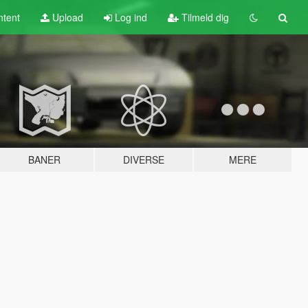
tent
Upload
Log ind
Tilmeld dig
BANER
DIVERSE
MERE