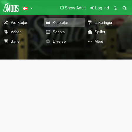
Show Adult
Log ind
Værktøjer
Køretøjer
Lakeringer
Våben
Scripts
Spiller
Baner
Diverse
Mere