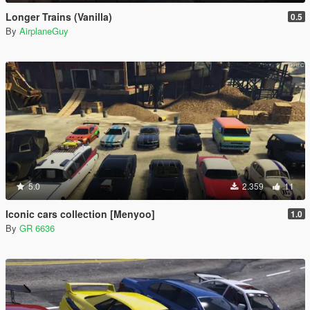
Longer Trains (Vanilla)
0.5
By
AirplaneGuy
5.0
2.359
11
Iconic cars collection [Menyoo]
1.0
By
GR 6636