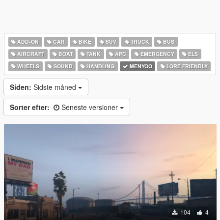
ADD-ON
CAR
BIKE
SUV
TRUCK
BUS
AIRCRAFT
BOAT
TANK
APC
EMERGENCY
ELS
WHEELS
SOUND
HANDLING
MENYOO
LORE FRIENDLY
Siden:
Sidste måned
Sorter efter:
Seneste versioner
104
4