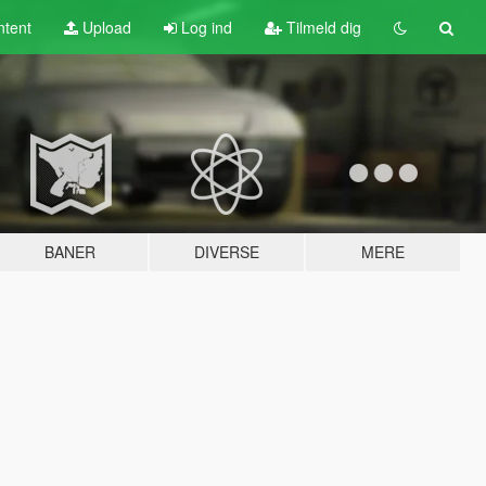
tent
Upload
Log ind
Tilmeld dig
BANER
DIVERSE
MERE