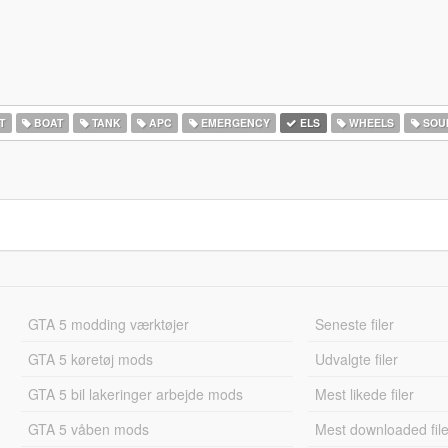
T
BOAT
TANK
APC
EMERGENCY
ELS
WHEELS
SOU
GTA 5 modding værktøjer
Seneste filer
GTA 5 køretøj mods
Udvalgte filer
GTA 5 bil lakeringer arbejde mods
Mest likede filer
GTA 5 våben mods
Mest downloaded file