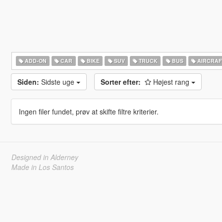
ADD-ON
CAR
BIKE
SUV
TRUCK
BUS
AIRCRAF
Siden:
Sidste uge
Sorter efter:
Højest rang
Ingen filer fundet, prøv at skifte filtre kriterier.
Designed in Alderney
Made in Los Santos