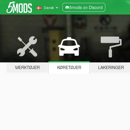
5mods on Discord
Dansk
VÆRKTØJER
KØRETØJER
LAKERINGER