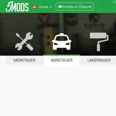
5mods on Discord
Dansk
VÆRKTØJER
KØRETØJER
LAKERINGER