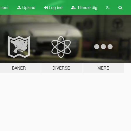
tent
Upload
Log ind
Tilmeld dig
BANER
DIVERSE
MERE