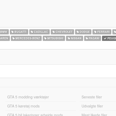
BMW
BUGATTI
CADILLAC
CHEVROLET
DODGE
FERRARI
AREN
MERCEDES-BENZ
MITSUBISHI
NISSAN
PAGANI
PEUG
GTA 5 modding værktøjer
Seneste filer
GTA 5 køretøj mods
Udvalgte filer
GTA 5 bil lakeringer arbejde mods
Mest likede filer