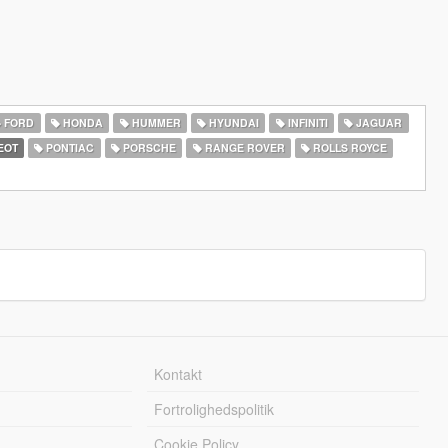
FORD
HONDA
HUMMER
HYUNDAI
INFINITI
JAGUAR
EOT
PONTIAC
PORSCHE
RANGE ROVER
ROLLS ROYCE
Kontakt
Fortrolighedspolitik
Cookie Policy