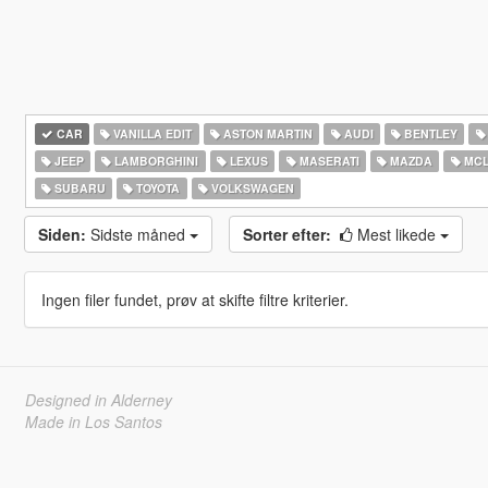
CAR
VANILLA EDIT
ASTON MARTIN
AUDI
BENTLEY
JEEP
LAMBORGHINI
LEXUS
MASERATI
MAZDA
MCL
SUBARU
TOYOTA
VOLKSWAGEN
Siden:
Sidste måned
Sorter efter:
Mest likede
Ingen filer fundet, prøv at skifte filtre kriterier.
Designed in Alderney
Made in Los Santos