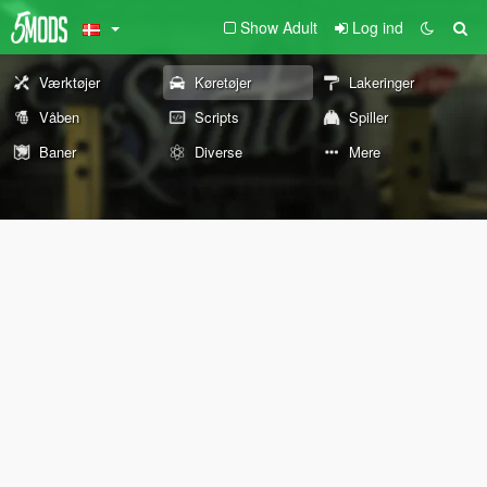
Show Adult
Log ind
Værktøjer
Køretøjer
Lakeringer
Våben
Scripts
Spiller
Baner
Diverse
Mere