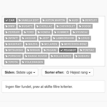
CAR
VANILLA EDIT
ASTON MARTIN
AUDI
BENTLEY
BMW
BUGATTI
CADILLAC
CHEVROLET
DODGE
FERRARI
FORD
HONDA
HUMMER
HYUNDAI
INFINITI
JAGUAR
JEEP
LAMBORGHINI
LEXUS
MASERATI
MAZDA
MCLAREN
MERCEDES-BENZ
MITSUBISHI
NISSAN
PAGANI
PEUGEOT
PONTIAC
PORSCHE
RANGE ROVER
ROLLS ROYCE
SUBARU
TOYOTA
VOLKSWAGEN
Siden:
Sidste uge
Sorter efter:
Højest rang
Ingen filer fundet, prøv at skifte filtre kriterier.