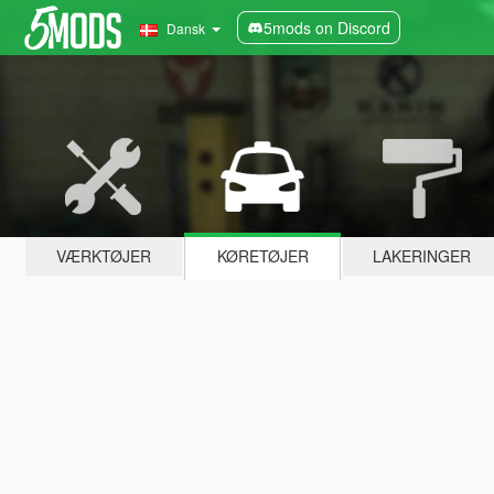
5mods on Discord
Dansk
VÆRKTØJER
KØRETØJER
LAKERINGER