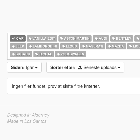
CAR
VANILLA EDIT
ASTON MARTIN
AUDI
BENTLEY
JEEP
LAMBORGHINI
LEXUS
MASERATI
MAZDA
MCL
SUBARU
TOYOTA
VOLKSWAGEN
Siden:
Igår
Sorter efter:
Seneste uploads
Ingen filer fundet, prøv at skifte filtre kriterier.
Designed in Alderney
Made in Los Santos