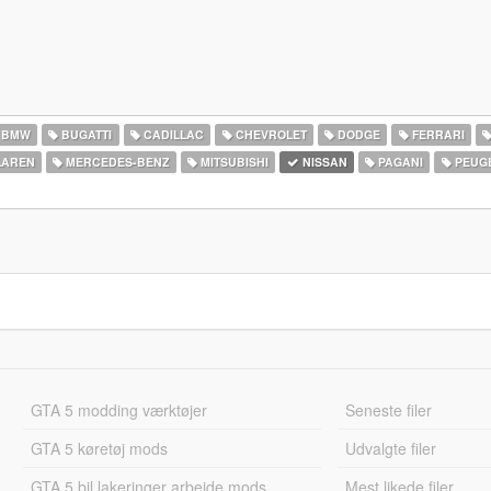
BMW
BUGATTI
CADILLAC
CHEVROLET
DODGE
FERRARI
AREN
MERCEDES-BENZ
MITSUBISHI
NISSAN
PAGANI
PEUG
GTA 5 modding værktøjer
Seneste filer
GTA 5 køretøj mods
Udvalgte filer
GTA 5 bil lakeringer arbejde mods
Mest likede filer