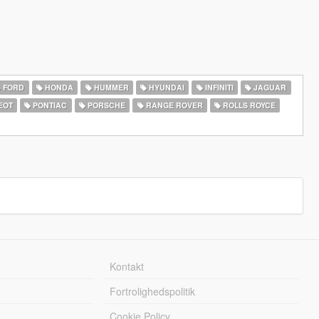
FORD
HONDA
HUMMER
HYUNDAI
INFINITI
JAGUAR
EOT
PONTIAC
PORSCHE
RANGE ROVER
ROLLS ROYCE
Kontakt
Fortrolighedspolitik
Cookie Policy