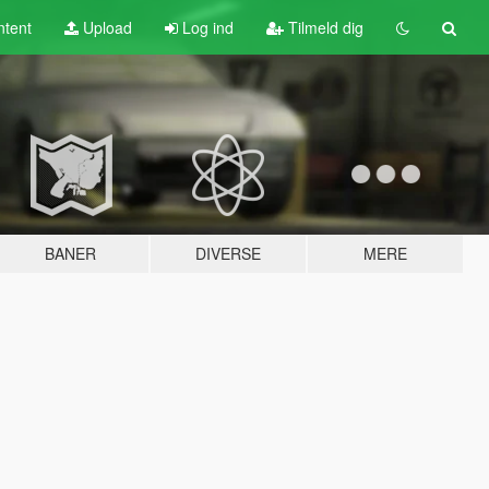
tent
Upload
Log ind
Tilmeld dig
BANER
DIVERSE
MERE