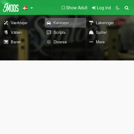
Show Adult
Log ind
Værktøjer
Køretøjer
Lakeringer
Våben
Scripts
Spiller
Baner
Diverse
Mere