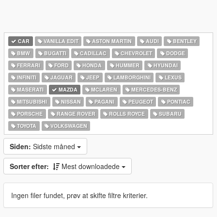
CAR
VANILLA EDIT
ASTON MARTIN
AUDI
BENTLEY
BMW
BUGATTI
CADILLAC
CHEVROLET
DODGE
FERRARI
FORD
HONDA
HUMMER
HYUNDAI
INFINITI
JAGUAR
JEEP
LAMBORGHINI
LEXUS
MASERATI
MAZDA
MCLAREN
MERCEDES-BENZ
MITSUBISHI
NISSAN
PAGANI
PEUGEOT
PONTIAC
PORSCHE
RANGE ROVER
ROLLS ROYCE
SUBARU
TOYOTA
VOLKSWAGEN
Siden:
Sidste måned
Sorter efter:
Mest downloadede
Ingen filer fundet, prøv at skifte filtre kriterier.