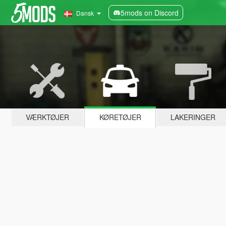
5mods on Discord
Dansk
VÆRKTØJER
KØRETØJER
LAKERINGER