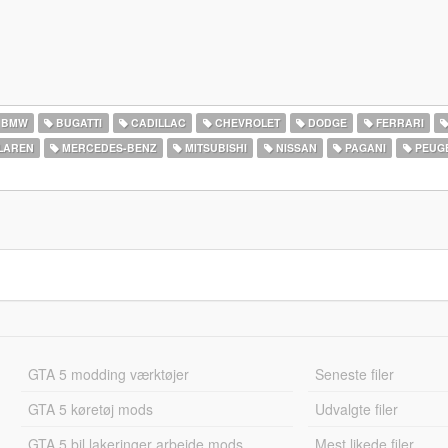
BMW
BUGATTI
CADILLAC
CHEVROLET
DODGE
FERRARI
LAREN
MERCEDES-BENZ
MITSUBISHI
NISSAN
PAGANI
PEUG
GTA 5 modding værktøjer
Seneste filer
GTA 5 køretøj mods
Udvalgte filer
GTA 5 bil lakeringer arbejde mods
Mest likede filer