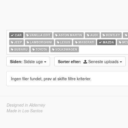
CAR
VANILLA EDIT
ASTON MARTIN
AUDI
BENTLEY
JEEP
LAMBORGHINI
LEXUS
MASERATI
MAZDA
MC
SUBARU
TOYOTA
VOLKSWAGEN
Siden:
Sidste uge
Sorter efter:
Seneste uploads
Ingen filer fundet, prøv at skifte filtre kriterier.
Designed in Alderney
Made in Los Santos