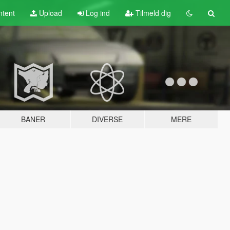
tent
Upload
Log ind
Tilmeld dig
BANER
DIVERSE
MERE