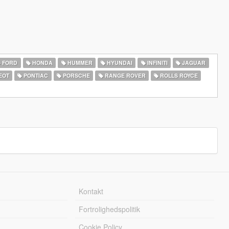
FORD
HONDA
HUMMER
HYUNDAI
INFINITI
JAGUAR
EOT
PONTIAC
PORSCHE
RANGE ROVER
ROLLS ROYCE
Kontakt
Fortrolighedspolitik
Cookie Policy